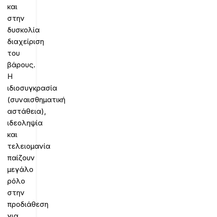
και
στην
δυσκολία
διαχείριση
του
βάρους.
H
ιδιοσυγκρασία
(συναισθηματική
αστάθεια),
ιδεοληψία
και
τελειομανία
παίζουν
μεγάλο
ρόλο
στην
προδιάθεση
για