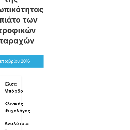
ωπικότητας
 πιάτο των
τροφικών
αταραχών
Οκτωβρίου 2016
Έλσα
Μπάρδα
Κλινικός
Ψυχολόγος
Αναλύτρια