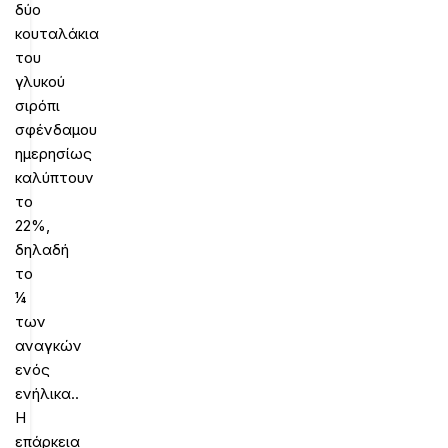
δύο
κουταλάκια
του
γλυκού
σιρόπι
σφένδαμου
ημερησίως
καλύπτουν
το
22%,
δηλαδή
το
¼
των
αναγκών
ενός
ενήλικα..
Η
επάρκεια