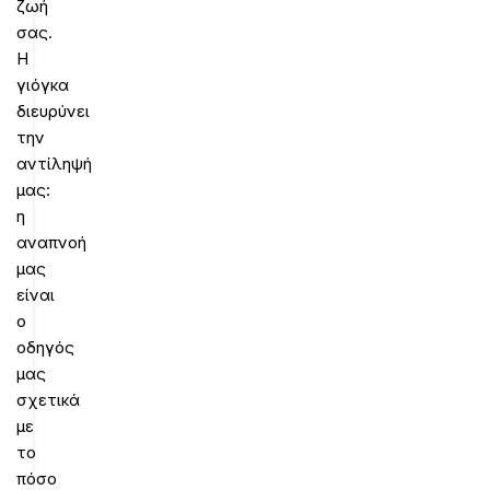
ζωή
σας.
Η
γιόγκα
διευρύνει
την
αντίληψή
μας:
η
αναπνοή
μας
είναι
ο
οδηγός
μας
σχετικά
με
το
πόσο