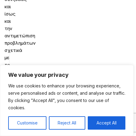
και
ίσως
και
την
αντιμετώπιση
προβλημάτων
σχετικά
με
το
βάρος
We value your privacy
και
We use cookies to enhance your browsing experience,
τη
serve personalised ads or content, and analyse our traffic.
διατροφή
By clicking "Accept All", you consent to our use of
γενικά.
cookies.
Έχουμε
τη
δύναμη
Customise
Reject All
Accept All
0
να
Shop
Sidebar
My account
Cart