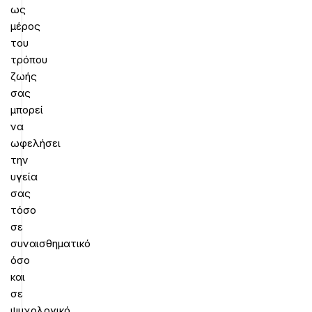
ως
μέρος
του
τρόπου
ζωής
σας
μπορεί
να
ωφελήσει
την
υγεία
σας
τόσο
σε
συναισθηματικό
όσο
και
σε
ψυχολογικό