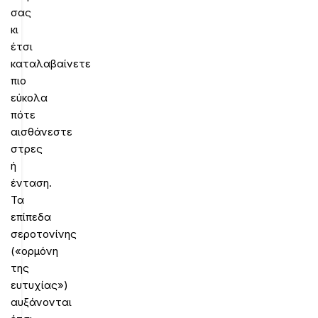
σας
κι
έτσι
καταλαβαίνετε
πιο
εύκολα
πότε
αισθάνεστε
στρες
ή
ένταση.
Τα
επίπεδα
σεροτονίνης
(«ορμόνη
της
ευτυχίας»)
αυξάνονται