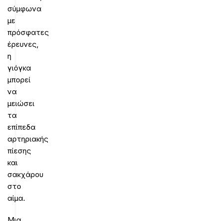
σύμφωνα
με
πρόσφατες
έρευνες,
η
γιόγκα
μπορεί
να
μειώσει
τα
επίπεδα
αρτηριακής
πίεσης
και
σακχάρου
στο
αίμα.
Μια