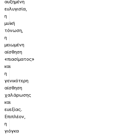
αυξημένη
ευλυγισία,
η
μυϊκή
τόνωση,
η
μειωμένη
αίσθηση
«πιασίματος»
και
η
γενικότερη
αίσθηση
χαλάρωσης
και
ευεξίας.
Επιπλέον,
η
γιόγκα