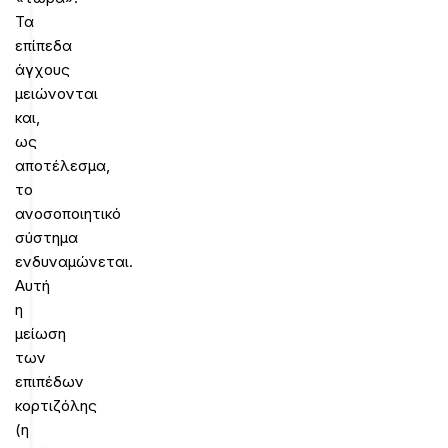
Τα
επίπεδα
άγχους
μειώνονται
και,
ως
αποτέλεσμα,
το
ανοσοποιητικό
σύστημα
ενδυναμώνεται.
Αυτή
η
μείωση
των
επιπέδων
κορτιζόλης
(η