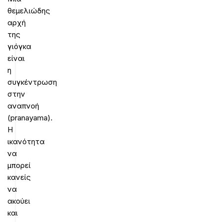
θεμελιώδης
αρχή
της
γιόγκα
είναι
η
συγκέντρωση
στην
αναπνοή
(pranayama).
Η
ικανότητα
να
μπορεί
κανείς
να
ακούει
και