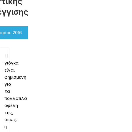
στικής
έγγισης
αρίου 2016
Η
γιόγκα
είναι
φημισμένη
για
τα
πολλαπλά
οφέλη
της,
όπως:
η