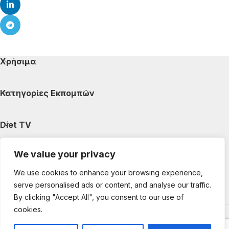
Χρήσιμα
Κατηγορίες Εκπομπών
Diet TV
We value your privacy
Κατηγορίες Άρθρων
We use cookies to enhance your browsing experience,
serve personalised ads or content, and analyse our traffic.
Ακολουθήστε μας
By clicking "Accept All", you consent to our use of
cookies.
Copyright © 2025 DietTV. All Rights Reserved.
Web Design &
development by web-idea.gr