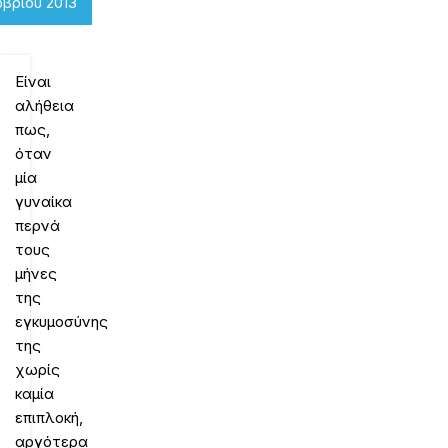
βρίου 2013
Είναι
αλήθεια
πως,
όταν
μία
γυναίκα
περνά
τους
μήνες
της
εγκυμοσύνης
της
χωρίς
καμία
επιπλοκή,
αργότερα