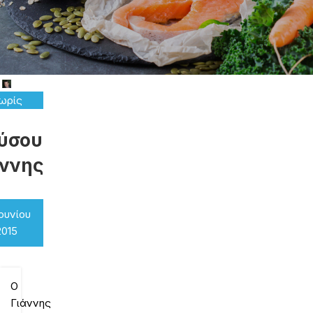
ωρίς
ηγορία
ύσου
άννης
Ιουνίου
2015
Ο
Γιάννης