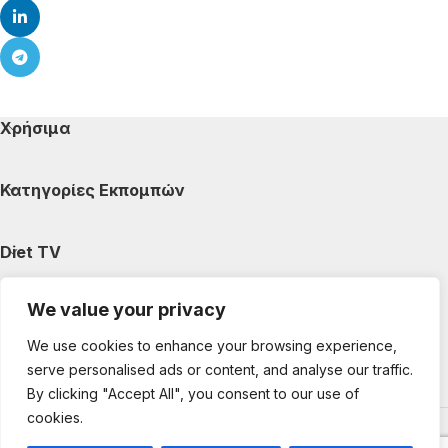
Χρήσιμα
Κατηγορίες Εκπομπών
Diet TV
We value your privacy
Κατηγορίες Άρθρων
We use cookies to enhance your browsing experience,
serve personalised ads or content, and analyse our traffic.
Ακολουθήστε μας
By clicking "Accept All", you consent to our use of
cookies.
Copyright © 2025 DietTV. All Rights Reserved.
Web Design &
development by web-idea.gr