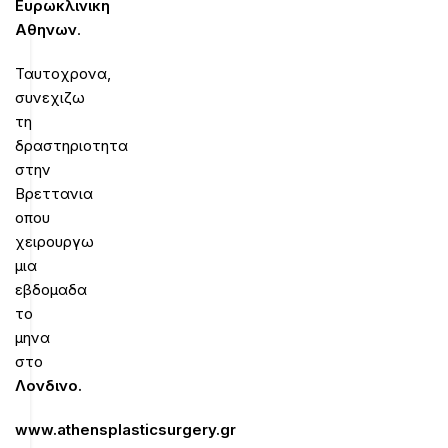
Ευρωκλινικη
Αθηνων
.
Ταυτοχρονα,
συνεχιζω
τη
δραστηριοτητα
στην
Βρεττανια
οπου
χειρουργω
μια
εβδομαδα
το
μηνα
στο
Λονδινο
.
www.athensplasticsurgery.gr