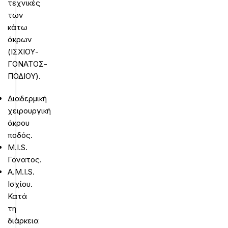
τεχνικές
των
κάτω
άκρων
(ΙΣΧΙΟΥ-
ΓΟΝΑΤΟΣ-
ΠΟΔΙΟΥ).
Διαδερμική
χειρουργική
άκρου
ποδός.
M.I.S.
Γόνατος.
A.M.I.S.
Ισχίου.
Κατά
τη
διάρκεια