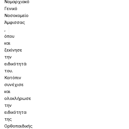
Νομαρχιακό
Γενικό
Νοσοκομείο
Άμφισσας
,
όπου
και
ξεκίνησε
την
ειδικότητά
του.
Κατόπιν
συνέχισε
και
ολοκλήρωσε
την
ειδικότητα
της
Ορθοπαιδικής