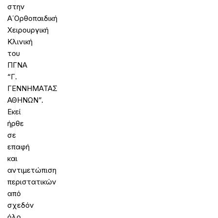
στην
Α΄Ορθοπαιδική
Χειρουργική
Κλινική
του
ΠΓΝΑ
“Γ.
ΓΕΝΝΗΜΑΤΑΣ
ΑΘΗΝΩΝ”.
Εκεί
ήρθε
σε
επαφή
και
αντιμετώπιση
περιστατικών
από
σχεδόν
όλο