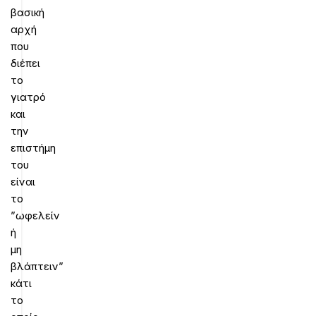
βασική
αρχή
που
διέπει
το
γιατρό
και
την
επιστήμη
του
είναι
το
”ωφελείν
ή
μη
βλάπτειν”
κάτι
το