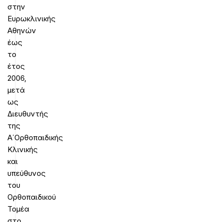
στην
Ευρωκλινικής
Αθηνών
έως
το
έτος
2006,
μετά
ως
Διευθυντής
της
Α΄Ορθοπαιδικής
Κλινικής
και
υπεύθυνος
του
Ορθοπαιδικού
Τομέα
στο