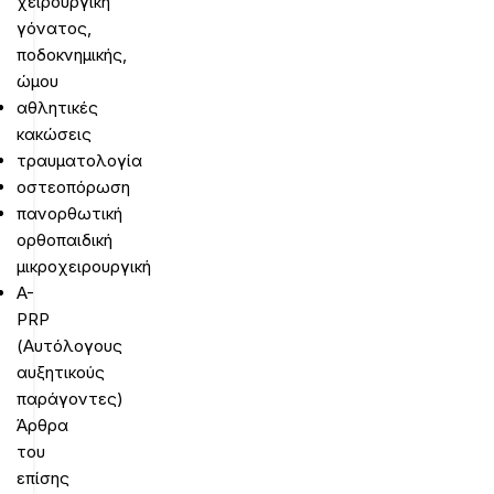
χειρουργική
γόνατος,
ποδοκνημικής,
ώμου
αθλητικές
κακώσεις
τραυματολογία
οστεοπόρωση
πανορθωτική
ορθοπαιδική
μικροχειρουργική
A-
PRP
(Αυτόλογους
αυξητικούς
παράγοντες)
Άρθρα
του
επίσης