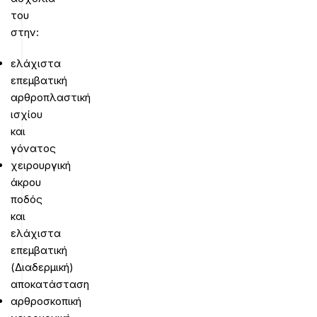
του
στην:
ελάχιστα
επεμβατική
αρθροπλαστική
ισχίου
και
γόνατος
χειρουργική
άκρου
ποδός
και
ελάχιστα
επεμβατική
(Διαδερμική)
αποκατάσταση
αρθροσκοπική