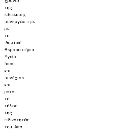
χρόνια
της
ειδίκευσης
συνεργάστηκε
με
το
Ιδιωτικό
Θεραπευτήριο
Υγεία,
όπου
και
συνέχισε
και
μετά
το
τέλος
της
ειδικότητάς
του. Από