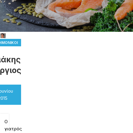
ΗΜΟΝΙΚΟΊ
ΕΡΓΆΤΕΣ
μάκης
ργιος
Ιουνίου
2015
Ο
γιατρός