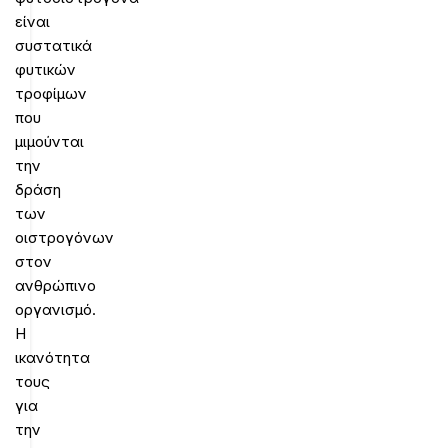
είναι
συστατικά
φυτικών
τροφίμων
που
μιμούνται
την
δράση
των
οιστρογόνων
στον
ανθρώπινο
οργανισμό.
Η
ικανότητα
τους
για
την