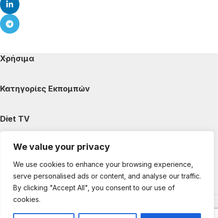
Χρήσιμα
Κατηγορίες Εκπομπών
Diet TV
We value your privacy
Κατηγορίες Άρθρων
We use cookies to enhance your browsing experience,
serve personalised ads or content, and analyse our traffic.
Ακολουθήστε μας
By clicking "Accept All", you consent to our use of
cookies.
Copyright © 2025 DietTV. All Rights Reserved.
Web Design &
development by web-idea.gr