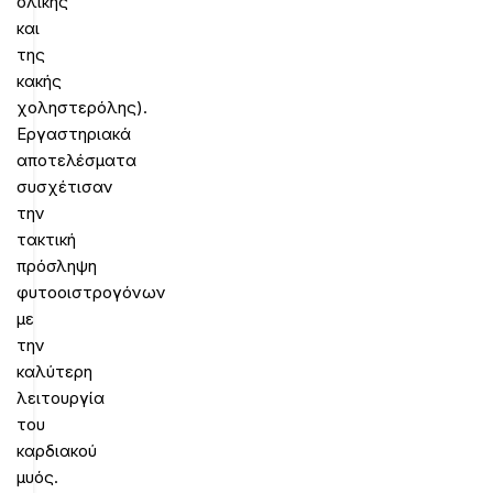
ολικής
και
της
κακής
χοληστερόλης).
Εργαστηριακά
αποτελέσματα
συσχέτισαν
την
τακτική
πρόσληψη
φυτοοιστρογόνων
με
την
καλύτερη
λειτουργία
του
καρδιακού
μυός.