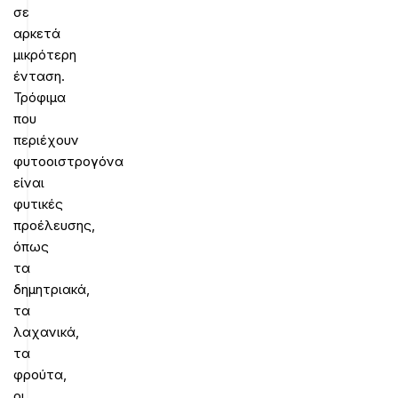
σε
αρκετά
μικρότερη
ένταση.
Τρόφιμα
που
περιέχουν
φυτοοιστρογόνα
είναι
φυτικές
προέλευσης,
όπως
τα
δημητριακά,
τα
λαχανικά,
τα
φρούτα,
οι