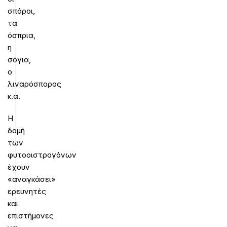
σπόροι,
τα
όσπρια,
η
σόγια,
ο
λιναρόσπορος
κ.α.
Η
δομή
των
φυτοοιστρογόνων
έχουν
«αναγκάσει»
ερευνητές
και
επιστήμονες