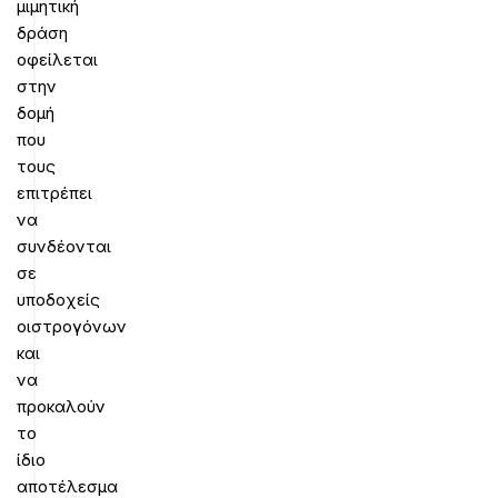
μιμητική
δράση
οφείλεται
στην
δομή
που
τους
επιτρέπει
να
συνδέονται
σε
υποδοχείς
οιστρογόνων
και
να
προκαλούν
το
ίδιο
αποτέλεσμα