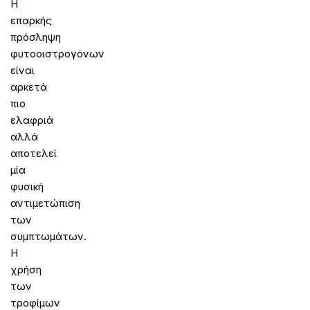
Η
επαρκής
πρόσληψη
φυτοοιστρογόνων
είναι
αρκετά
πιο
ελαφριά
αλλά
αποτελεί
μία
φυσική
αντιμετώπιση
των
συμπτωμάτων.
Η
χρήση
των
τροφίμων