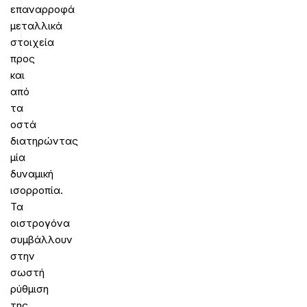
επαναρροφά
μεταλλικά
στοιχεία
προς
και
από
τα
οστά
διατηρώντας
μία
δυναμική
ισορροπία.
Τα
οιστρογόνα
συμβάλλουν
στην
σωστή
ρύθμιση
της