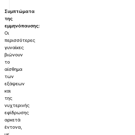
Συμπτώματα
της
εμμηνόπαυσης:
Οι
περισσότερες
γυναίκες
βιώνουν
το
αίσθημα
των
εξάψεων
και
της
νυχτερινής
εφίδρωσης
αρκετά
έντονα,
με