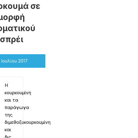
ρκουμά σε
μορφή
οματικού
σπρέι
 Ιουλίου 2017
Η
κουρκουμίνη
και τα
παράγωγα
της
διμεθοξυκουρκουμίνη
και
δις