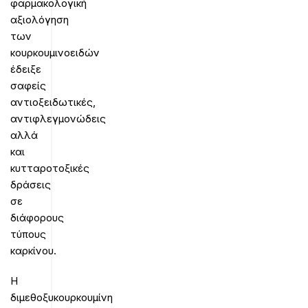
φαρμακολογική
αξιολόγηση
των
κουρκουμινοειδών
έδειξε
σαφείς
αντιοξειδωτικές,
αντιφλεγμονώδεις
αλλά
και
κυτταροτοξικές
δράσεις
σε
διάφορους
τύπους
καρκίνου.
Η
διμεθοξυκουρκουμίνη