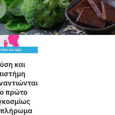
,
ΡΘΡΑ ΚΑΙ ΝΈΑ
,
ΙΚΆ ΣΥΜΠΛΗΡΏΜΑΤΑ
ύση και
ΤΗΜΟΝΙΚΆ ΘΈΜΑΤΑ
πιστήμη
ναντιώνται
ο πρώτο
γκοσμίως
μπλήρωμα