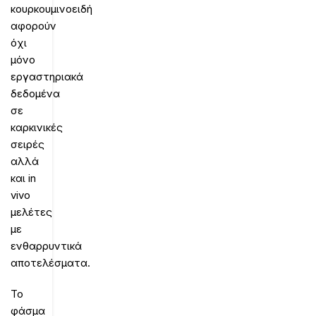
κουρκουμινοειδή
αφορούν
όχι
μόνο
εργαστηριακά
δεδομένα
σε
καρκινικές
σειρές
αλλά
και in
vivo
μελέτες
με
ενθαρρυντικά
αποτελέσματα.
Το
φάσμα