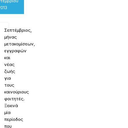
πτεμβρίου
2013
Σεπτέμβριος,
μήνας
μετακομίσεων,
εγγραφών
και
νέας
ζωής
για
τους
καινούριους
φοιτητές.
Ξεκινά
μία
περίοδος
που