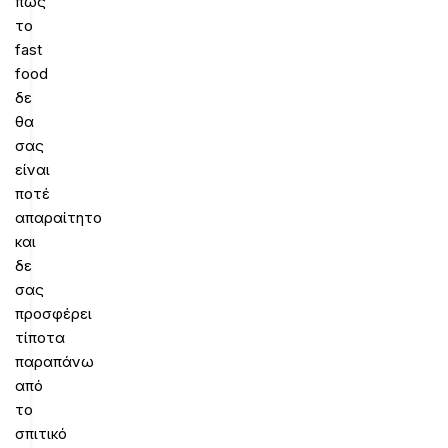
πως
το
fast
food
δε
θα
σας
είναι
ποτέ
απαραίτητο
και
δε
σας
προσφέρει
τίποτα
παραπάνω
από
το
σπιτικό