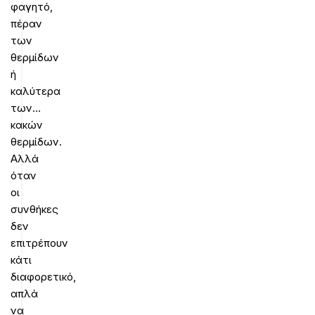
φαγητό,
πέραν
των
θερμίδων
ή
καλύτερα
των…
κακών
θερμίδων.
Αλλά
όταν
οι
συνθήκες
δεν
επιτρέπουν
κάτι
διαφορετικό,
απλά
να