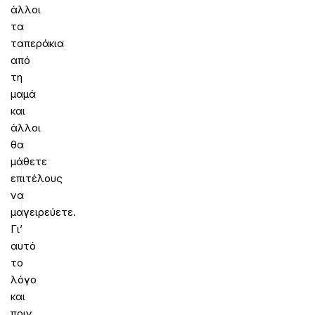
άλλοι
τα
ταπεράκια
από
τη
μαμά
και
άλλοι
θα
μάθετε
επιτέλους
να
μαγειρεύετε.
Γι’
αυτό
το
λόγο
και
πριν