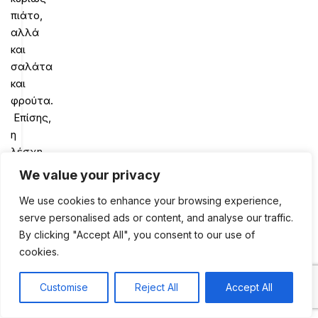
πιάτο,
αλλά
και
σαλάτα
και
φρούτα.
Επίσης,
η
λέσχη
είναι
We value your privacy
μια
We use cookies to enhance your browsing experience,
καταπληκτική
serve personalised ads or content, and analyse our traffic.
ευκαιρία
By clicking "Accept All", you consent to our use of
για
cookies.
να
γνωρίσετε
νέο
Customise
Reject All
Accept All
0
κόσμο
Shop
Sidebar
My account
Cart