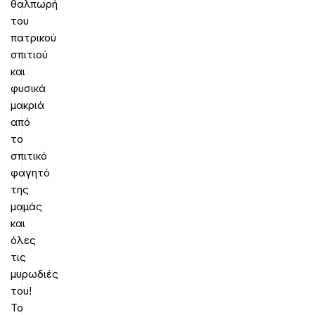
θαλπωρή
του
πατρικού
σπιτιού
και
φυσικά
μακριά
από
το
σπιτικό
φαγητό
της
μαμάς
και
όλες
τις
μυρωδιές
του!
Το