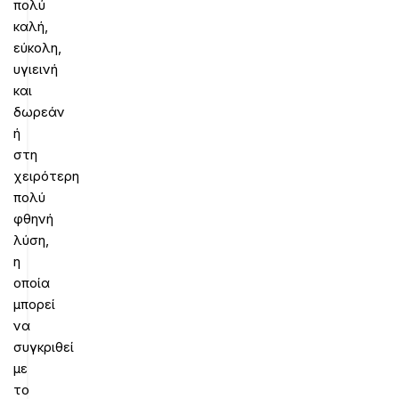
πολύ
καλή,
εύκολη,
υγιεινή
και
δωρεάν
ή
στη
χειρότερη
πολύ
φθηνή
λύση,
η
οποία
μπορεί
να
συγκριθεί
με
το