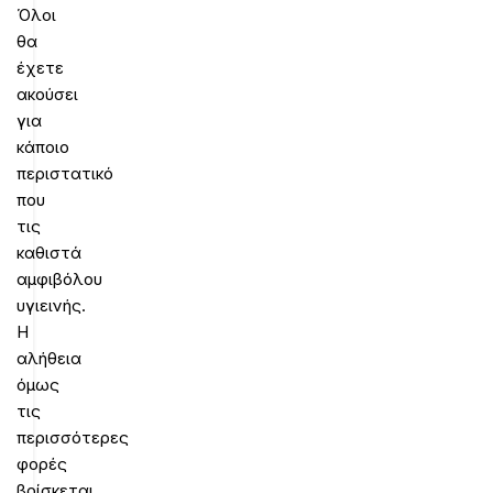
Όλοι
θα
έχετε
ακούσει
για
κάποιο
περιστατικό
που
τις
καθιστά
αμφιβόλου
υγιεινής.
Η
αλήθεια
όμως
τις
περισσότερες
φορές
βρίσκεται