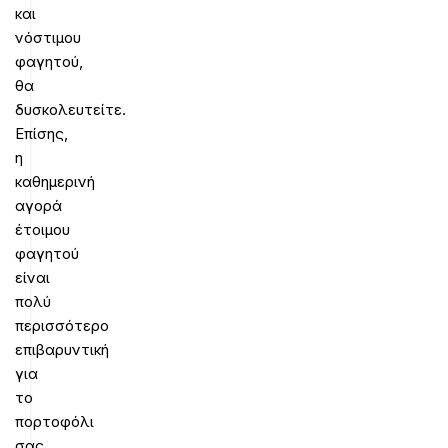
και
νόστιμου
φαγητού,
θα
δυσκολευτείτε.
Επίσης,
η
καθημερινή
αγορά
έτοιμου
φαγητού
είναι
πολύ
περισσότερο
επιβαρυντική
για
το
πορτοφόλι
σας