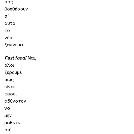
σας
βοηθήσουν
σ’
αυτό
το
νέο
ξεκίνημα.
Fast food!
Ναι,
όλοι
ξέρουμε
πως
είναι
φύσει
αδύνατον
να
μην
μάθετε
απ’