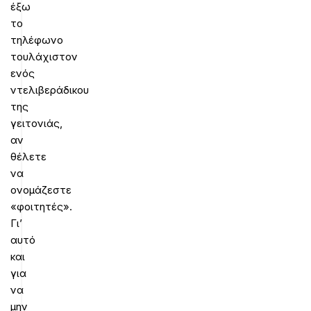
έξω
το
τηλέφωνο
τουλάχιστον
ενός
ντελιβεράδικου
της
γειτονιάς,
αν
θέλετε
να
ονομάζεστε
«φοιτητές».
Γι’
αυτό
και
για
να
μην