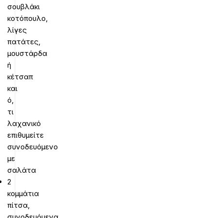
σουβλάκι
κοτόπουλο,
λίγες
πατάτες,
μουστάρδα
ή
κέτσαπ
και
ό,
τι
λαχανικό
επιθυμείτε
συνοδευόμενο
με
σαλάτα
2
κομμάτια
πίτσα,
συνοδευόμενα