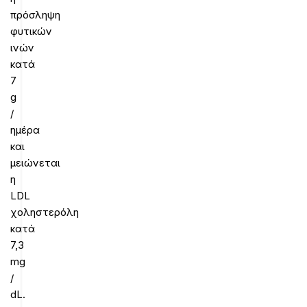
πρόσληψη
φυτικών
ινών
κατά
7
g
/
ημέρα
και
μειώνεται
η
LDL
χοληστερόλη
κατά
7,3
mg
/
dL.