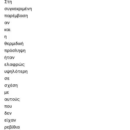
Στη
συγκεκριμένη
παρέμβαση
αν
και
η
θερμιδική
πρόσληψη
ήταν
ελαφρώς
υψηλότερη
σε
σχέση
με
αυτούς
που
δεν
είχαν
ρεβίθια