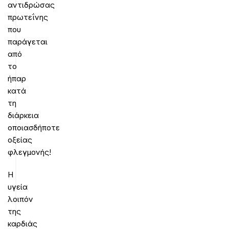
αντιδρώσας
πρωτεΐνης
που
παράγεται
από
το
ήπαρ
κατά
τη
διάρκεια
οποιασδήποτε
οξείας
φλεγμονής!
Η
υγεία
λοιπόν
της
καρδιάς