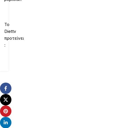
Το
Diettv
προτείνει
: