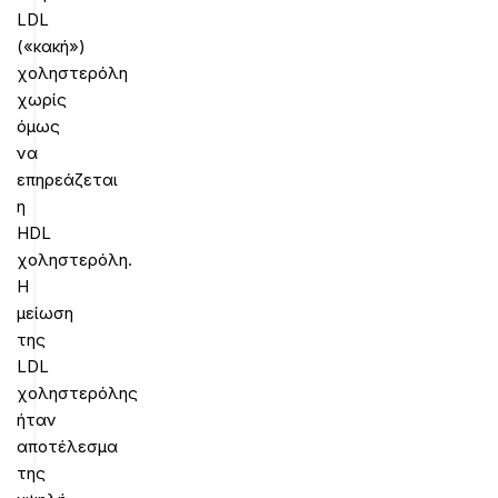
LDL
(«κακή»)
χοληστερόλη
χωρίς
όμως
να
επηρεάζεται
η
HDL
χοληστερόλη.
Η
μείωση
της
LDL
χοληστερόλης
ήταν
αποτέλεσμα
της