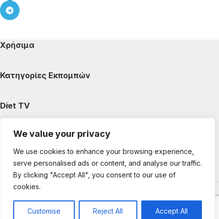
Χρήσιμα
Κατηγορίες Εκπομπών
Diet TV
We value your privacy
Κατηγορίες Άρθρων
We use cookies to enhance your browsing experience,
serve personalised ads or content, and analyse our traffic.
Ακολουθήστε μας
By clicking "Accept All", you consent to our use of
cookies.
Copyright © 2025 DietTV. All Rights Reserved.
Web Design &
development by web-idea.gr
Customise
Reject All
Accept All
0