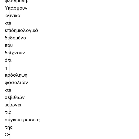
φλεγμονή.
Υπάρχουν
κλινικά
και
επιδημιολογικά
δεδομένα
που
δείχνουν
ότι
η
πρόσληψη
φασολιών
και
ρεβιθιών
μειώνει
τις
συγκεντρώσεις
της
C-