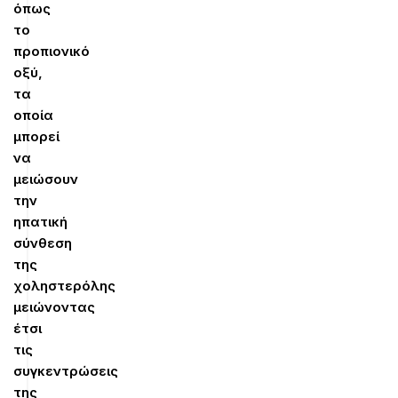
όπως
το
προπιονικό
οξύ,
τα
οποία
μπορεί
να
μειώσουν
την
ηπατική
σύνθεση
της
χοληστερόλης
μειώνοντας
έτσι
τις
συγκεντρώσεις
της