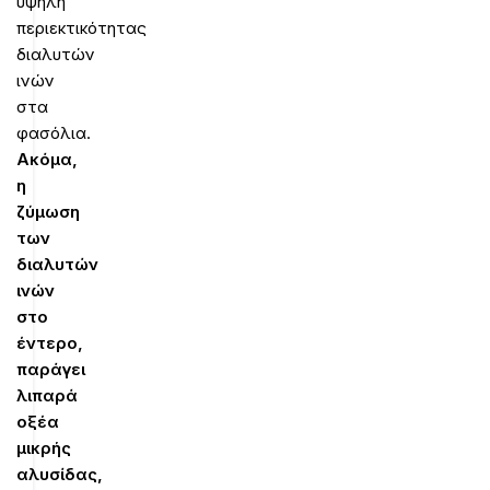
υψηλή
περιεκτικότητας
διαλυτών
ινών
στα
φασόλια.
Ακόμα,
η
ζύμωση
των
διαλυτών
ινών
στο
έντερο,
παράγει
λιπαρά
οξέα
μικρής
αλυσίδας,