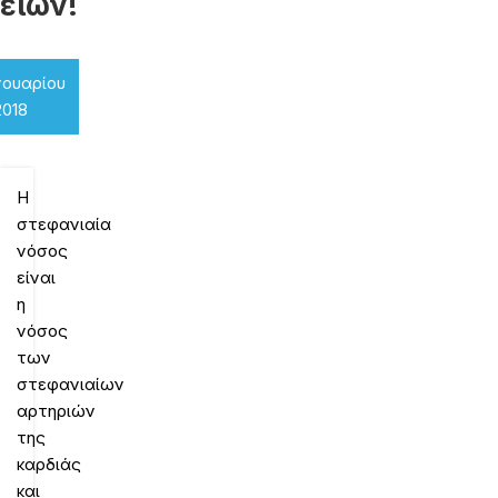
είων!
νουαρίου
2018
Η
στεφανιαία
νόσος
είναι
η
νόσος
των
στεφανιαίων
αρτηριών
της
καρδιάς
και