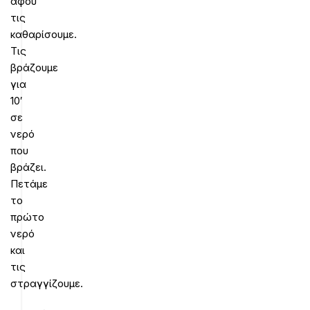
αφού
τις
καθαρίσουμε.
Τις
βράζουμε
για
10′
σε
νερό
που
βράζει.
Πετάμε
το
πρώτο
νερό
και
τις
στραγγίζουμε.