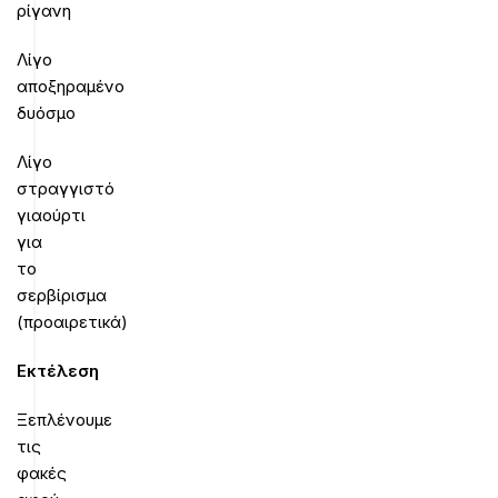
ρίγανη
Λίγο
αποξηραμένο
δυόσμο
Λίγο
στραγγιστό
γιαούρτι
για
το
σερβίρισμα
(προαιρετικά)
Εκτέλεση
Ξεπλένουμε
τις
φακές