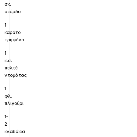
σκ.
σκόρδο
1
καρότο
τριμμένο
1
κ.σ.
πελτέ
ντομάτας
1
φλ.
πλιγούρι
1-
2
κλαδάκια