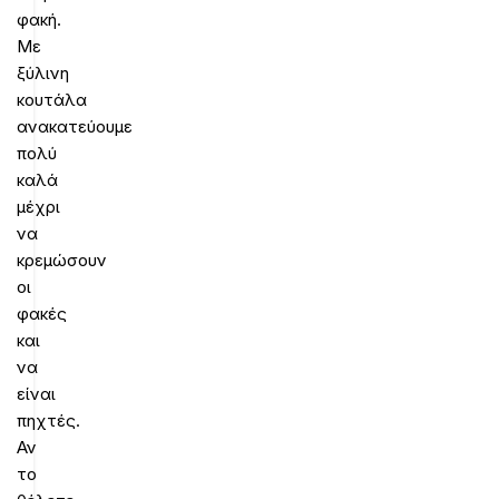
φακή.
Με
ξύλινη
κουτάλα
ανακατεύουμε
πολύ
καλά
μέχρι
να
κρεμώσουν
οι
φακές
και
να
είναι
πηχτές.
Αν
το