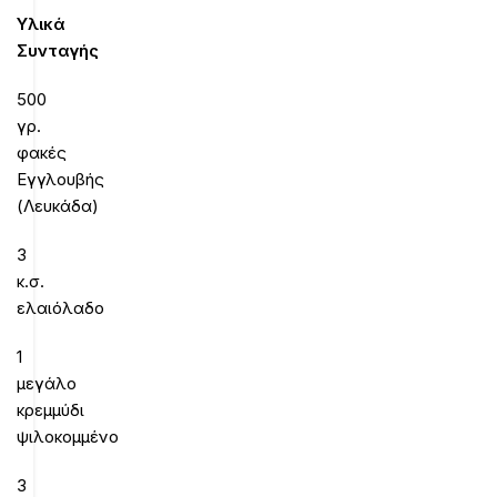
Υλικά
Συνταγής
500
γρ.
φακές
Εγγλουβής
(Λευκάδα)
3
κ.σ.
ελαιόλαδο
1
μεγάλο
κρεμμύδι
ψιλοκομμένο
3