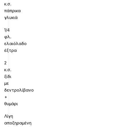
κ.σ.
πάπρικα
γλυκιά
1/4
φλ.
ελαιόλαδο
έξτρα
2
κ.σ.
ξίδι
με
δεντρολίβανο
+
θυμάρι
Λίγη
αποξηραμένη