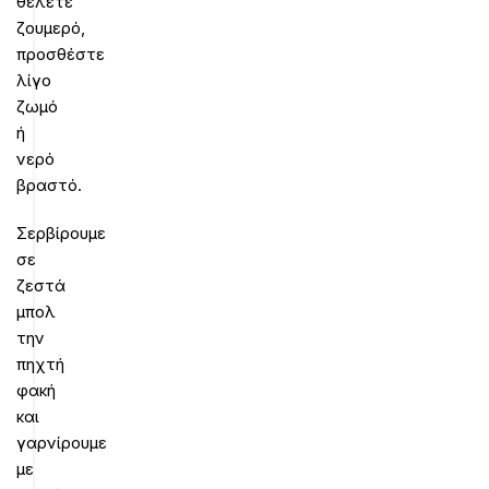
θέλετε
ζουμερό,
προσθέστε
λίγο
ζωμό
ή
νερό
βραστό.
Σερβίρουμε
σε
ζεστά
μπολ
την
πηχτή
φακή
και
γαρνίρουμε
με