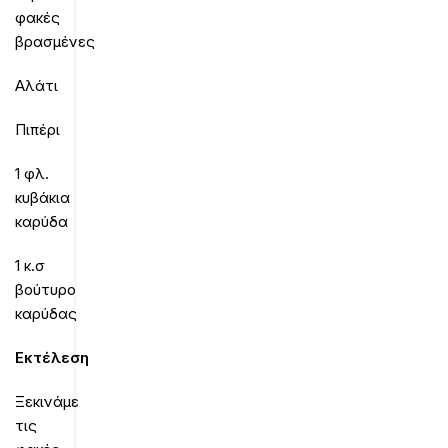
φακές
βρασμένες
Αλάτι
Πιπέρι
1 φλ.
κυβάκια
καρύδα
1 κ.σ
βούτυρο
καρύδας
Εκτέλεση
Ξεκινάμε
τις