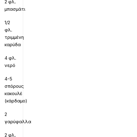
2 φλ.
μπασμάτι
1/2
φλ.
τριμμένη
καρύδα
4 φλ.
νερό
4-5
σπόρους
κακουλέ
(κάρδαμο)
2
γαρύφαλλα
2 φλ.