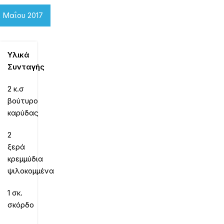
2 Μαΐου 2017
Υλικά
Συνταγής
2 κ.σ
βούτυρο
καρύδας
2
ξερά
κρεμμύδια
ψιλοκομμένα
1 σκ.
σκόρδο