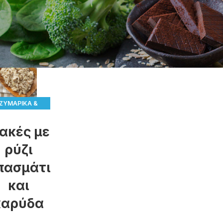
ΖΥΜΑΡΙΚΆ &
ΡΎΖΙ
,
ακές με
ΌΣΠΡΙΑ &
ρύζι
ΛΑΧΑΝΙΚΆ
πασμάτι
,
ΣΥΝΤΑΓΈΣ
και
καρύδα