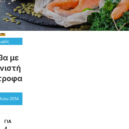
ωρίς
ηγορία
βα με
νιστή
τροφα
λίου 2014
ΓΙΑ
4