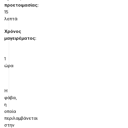
προετοιμασίας
:
15
λεπτά
Χρόνος
μαγειρέματος
:
1
ώρα
Η
φάβα,
η
οποία
περιλαμβάνεται
στην