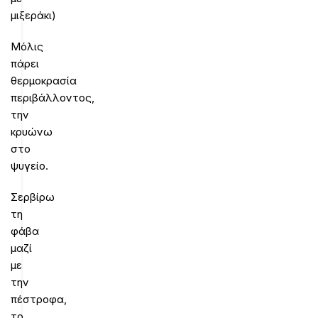
μιξεράκι)
Μόλις
πάρει
θερμοκρασία
περιβάλλοντος,
την
κρυώνω
στο
ψυγείο.
Σερβίρω
τη
φάβα
μαζί
με
την
πέστροφα,
το