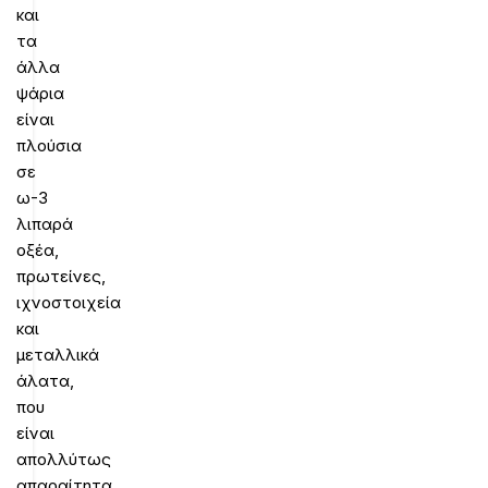
και
τα
άλλα
ψάρια
είναι
πλούσια
σε
ω-3
λιπαρά
οξέα,
πρωτείνες,
ιχνοστοιχεία
και
μεταλλικά
άλατα,
που
είναι
απολλύτως
απαραίτητα