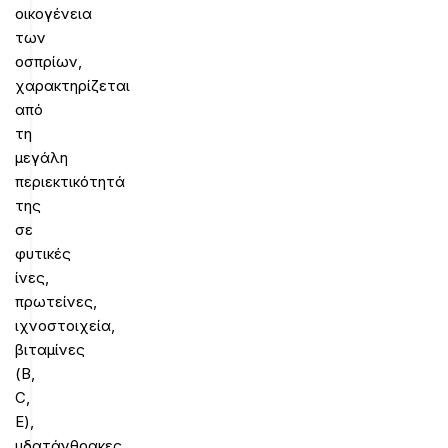
οικογένεια
των
οσπρίων,
χαρακτηρίζεται
από
τη
μεγάλη
περιεκτικότητά
της
σε
φυτικές
ίνες,
πρωτείνες,
ιχνοστοιχεία,
βιταμίνες
(Β,
C,
E),
υδατάνθρακες