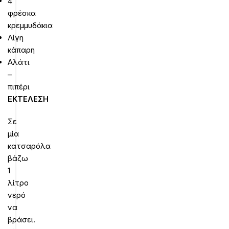
4
φρέσκα
κρεμμυδάκια
Λίγη
κάπαρη
Αλάτι
–
πιπέρι
ΕΚΤΕΛΕΣΗ
Σε
μία
κατσαρόλα
βάζω
1
λίτρο
νερό
να
βράσει.