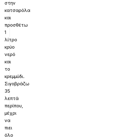
στην
κατσαρόλα
και
προσθέτω
1
λίτρο
κρύο
νερό
και
το
κρεμμύδι.
Σιγοβράζω
35
λεπτά
περίπου,
μέχρι
να
πιει
όλο