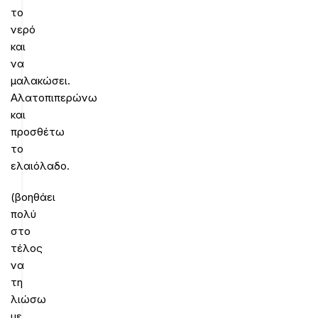
το
νερό
και
να
μαλακώσει.
Αλατοπιπερώνω
και
προσθέτω
το
ελαιόλαδο.
(βοηθάει
πολύ
στο
τέλος
να
τη
λιώσω
με