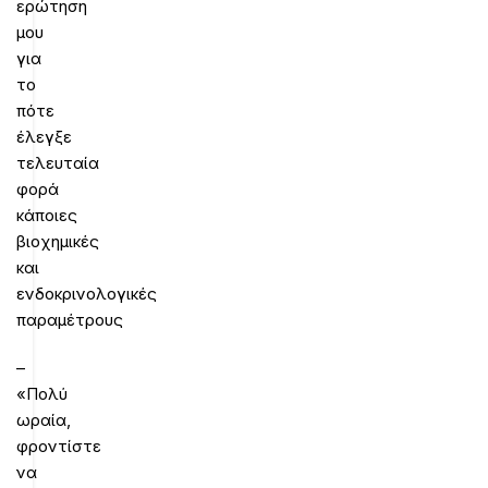
ερώτηση
μου
για
το
πότε
έλεγξε
τελευταία
φορά
κάποιες
βιοχημικές
και
ενδοκρινολογικές
παραμέτρους
–
«Πολύ
ωραία,
φροντίστε
να