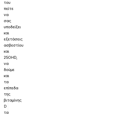
του
πείτε
να
σας
υποδείξει
και
εξετάσεις
ασβεστίου
και
25OHD,
να
δούμε
και
τα
επίπεδα
της
βιταμίνης
D
τα