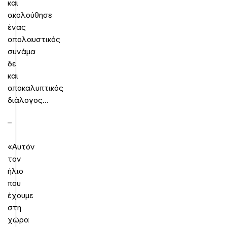
και
ακολούθησε
ένας
απολαυστικός
συνάμα
δε
και
αποκαλυπτικός
διάλογος…
–
«Αυτόν
τον
ήλιο
που
έχουμε
στη
χώρα