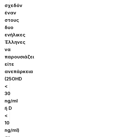
σχεδόν
έναν
στους
δυο
ενήλικες
Έλληνες
να
παρουσιάζει
είτε
ανεπάρκεια
(25OHD
<
30
ng/ml
ή
D
<
10
ng
/
ml
)