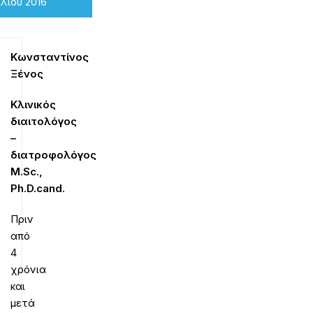
ιλίου 2016
Κωνσταντίνος
Ξένος
Κλινικός
διαιτολόγος
–
διατροφολόγος
M
.
Sc
.,
Ph
.
D
.
cand
.
Πριν
από
4
χρόνια
και
μετά