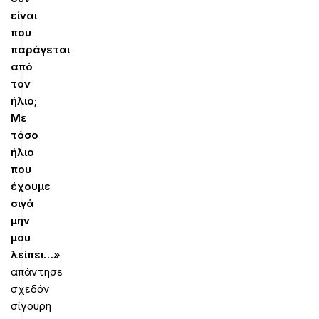
είναι
που
παράγεται
από
τον
ήλιο;
Με
τόσο
ήλιο
που
έχουμε
σιγά
μην
μου
λείπει…»
απάντησε
σχεδόν
σίγουρη