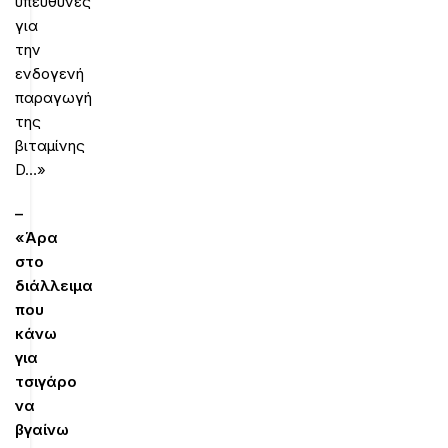
υπεύθυνες
για
την
ενδογενή
παραγωγή
της
βιταμίνης
D…»
–
«Άρα
στο
διάλλειμα
που
κάνω
για
τσιγάρο
να
βγαίνω