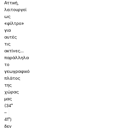
Αττική,
λειτουργεί
ως
«φίλτρο»
για
αυτές
τις
ακτίνες…
παράλληλα
το
γεωγραφικό
πλάτος
της
χώρας
μας
(34˚
–
41˚)
δεν