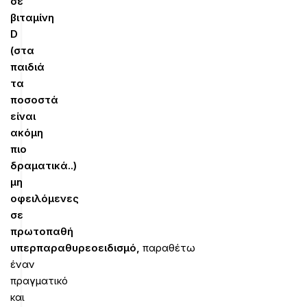
σε
βιταμίνη
D
(στα
παιδιά
τα
ποσοστά
είναι
ακόμη
πιο
δραματικά..)
μη
οφειλόμενες
σε
πρωτοπαθή
υπερπαραθυρεοειδισμό,
παραθέτω
έναν
πραγματικό
και