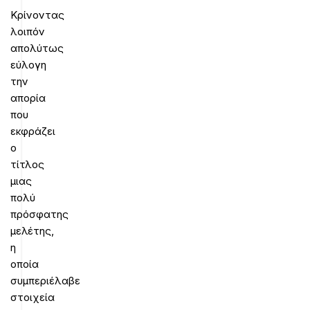
Κρίνοντας
λοιπόν
απολύτως
εύλογη
την
απορία
που
εκφράζει
ο
τίτλος
μιας
πολύ
πρόσφατης
μελέτης,
η
οποία
συμπεριέλαβε
στοιχεία