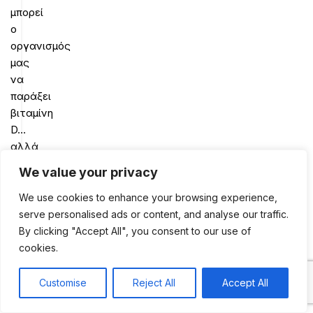
μπορεί
ο
οργανισμός
μας
να
παράξει
βιταμίνη
D…
αλλά
ακόμη
We value your privacy
και
αν
We use cookies to enhance your browsing experience,
δεν
serve personalised ads or content, and analyse our traffic.
τα
By clicking "Accept All", you consent to our use of
χρησιμοποιούσαμε
cookies.
–
κάτι
Customise
Reject All
Accept All
0
που
Shop
Sidebar
My account
Cart