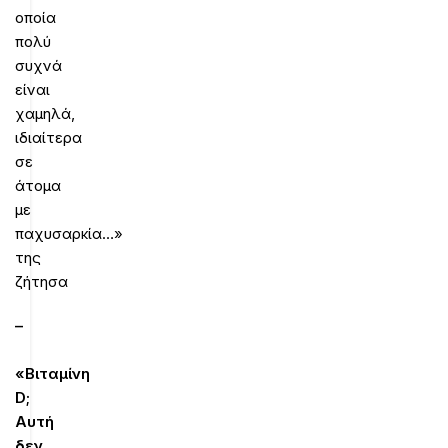
οποία
πολύ
συχνά
είναι
χαμηλά,
ιδιαίτερα
σε
άτομα
με
παχυσαρκία…»
της
ζήτησα
–
«Βιταμίνη
D;
Αυτή
δεν