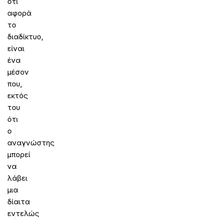
ότι
αφορά
το
διαδίκτυο,
είναι
ένα
μέσον
που,
εκτός
του
ότι
ο
αναγνώστης
μπορεί
να
λάβει
μια
δίαιτα
εντελώς