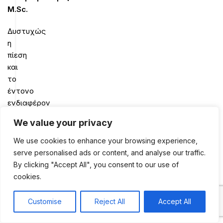
M
.
Sc
.
Δυστυχώς
η
πίεση
και
το
έντονο
ενδιαφέρον
του
We value your privacy
κοινού,
είτε
We use cookies to enhance your browsing experience,
αυτό
serve personalised ads or content, and analyse our traffic.
είναι
By clicking "Accept All", you consent to our use of
αναγνωστικό
cookies.
είτε
τηλεοπτικό
Customise
Reject All
Accept All
0
είτε
Shop
Sidebar
My account
Cart
ραδιοφωνικό,