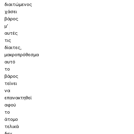
διαιτώμενος
χάσει
βάρος
μ’
αυτές
τις
δίαιτες,
μακροπρόθεσμα
αυτό
το
βάρος
τείνει
να
επανακτηθεί
αφού
το
άτομο
τελικά
δεν