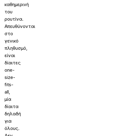
καθημερινή
του
ρουτίνα.
Απευθύνονται
στο
γενικό
πληθυσμό,
είναι
δίαιτες
one-
size-
fits-
all,
μία
δίαιτα
δηλαδή
για
όλους.
Δεν