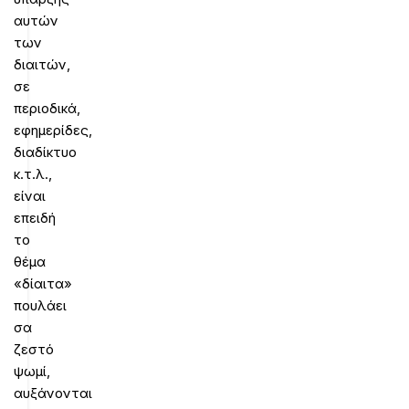
αυτών
των
διαιτών,
σε
περιοδικά,
εφημερίδες,
διαδίκτυο
κ.τ.λ.,
είναι
επειδή
το
θέμα
«δίαιτα»
πουλάει
σα
ζεστό
ψωμί,
αυξάνονται