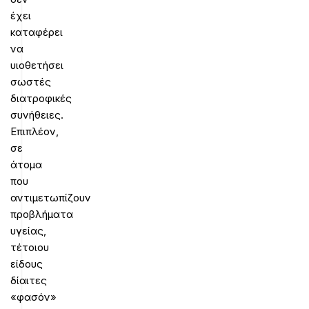
έχει
καταφέρει
να
υιοθετήσει
σωστές
διατροφικές
συνήθειες.
Επιπλέον,
σε
άτομα
που
αντιμετωπίζουν
προβλήματα
υγείας,
τέτοιου
είδους
δίαιτες
«φασόν»