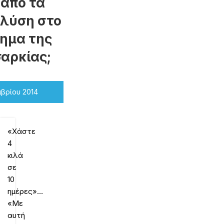
 από τα
 λύση στο
ημα της
αρκίας;
μβρίου 2014
«Χάστε
4
κιλά
σε
10
ημέρες»…
«Με
αυτή