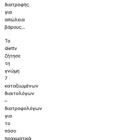
διατροφής
για
απώλεια
βάρους…
Το
diettv
ζήτησε
τη
γνώμη
7
καταξιωμένων
διαιτολόγων
–
διατροφολόγων
για
το
πόσο
πραγματικά