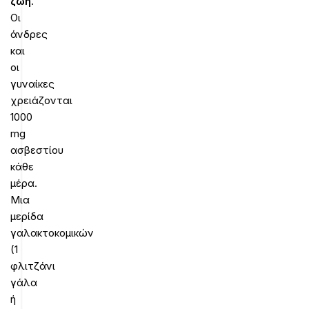
ζωή
.
Οι
άνδρες
και
οι
γυναίκες
χρειάζονται
1000
mg
ασβεστίου
κάθε
μέρα.
Μια
μερίδα
γαλακτοκομικών
(1
φλιτζάνι
γάλα
ή