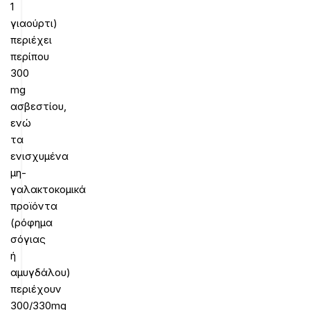
1
γιαούρτι)
περιέχει
περίπου
300
mg
ασβεστίου,
ενώ
τα
ενισχυμένα
μη-
γαλακτοκομικά
προϊόντα
(ρόφημα
σόγιας
ή
αμυγδάλου)
περιέχουν
300/330mg