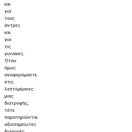
και
για
τους
άντρες
και
για
τις
γυναίκες.
Όταν
όμως
αναφερόμαστε
στις
λεπτομέρειες
μιας
διατροφής,
τότε
παρατηρούνται
αξιοσημείωτες
διαφορές,