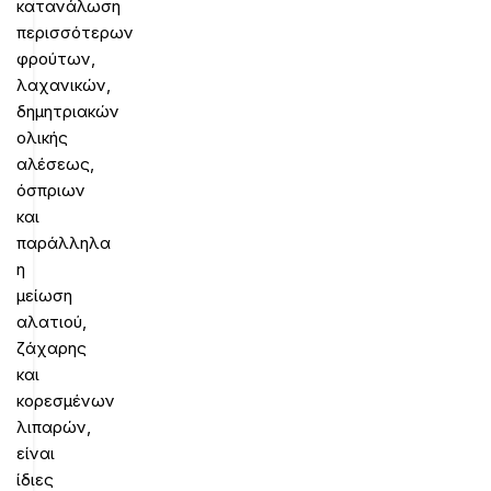
κατανάλωση
περισσότερων
φρούτων,
λαχανικών,
δημητριακών
ολικής
αλέσεως,
όσπριων
και
παράλληλα
η
μείωση
αλατιού,
ζάχαρης
και
κορεσμένων
λιπαρών,
είναι
ίδιες