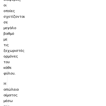
οι
οποίες
σχετίζονται
σε
μεγάλο
βαθμό
με
τις
ξεχωριστές
ορμόνες
του
κάθε
φύλου.
Η
απώλεια
αίματος
μέσω