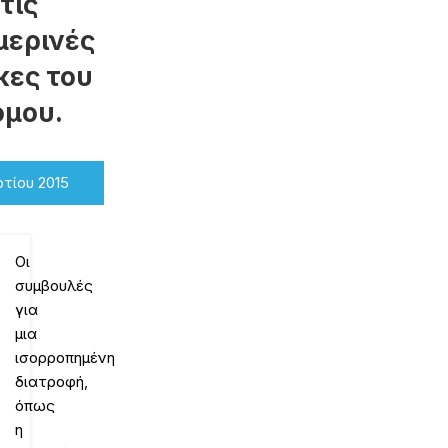
τις
μερινές
κες του
όμου.
τίου 2015
Οι
συμβουλές
για
μια
ισορροπημένη
διατροφή,
όπως
η