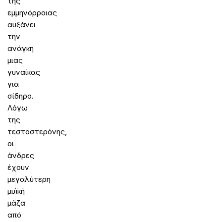
της
εμμηνόρροιας
αυξάνει
την
ανάγκη
μιας
γυναίκας
για
σίδηρο.
Λόγω
της
τεστοστερόνης,
οι
άνδρες
έχουν
μεγαλύτερη
μυϊκή
μάζα
από