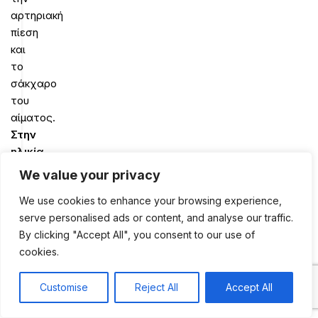
αρτηριακή
πίεση
και
το
σάκχαρο
του
αίματος.
Στην
ηλικία
των
We value your privacy
31,
We use cookies to enhance your browsing experience,
οι
serve personalised ads or content, and analyse our traffic.
ημερήσιες
By clicking "Accept All", you consent to our use of
ανάγκες
cookies.
σε
μαγνήσιο
αυξάνονται
Customise
Reject All
Accept All
0
τόσο
Shop
Sidebar
My account
Cart