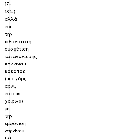
17-
18%)
αλλά
και
την
πιθανότατη
συσχέτιση
κατανάλωσης
κόκκινου
κρέατος
(μοσχάρι,
αρνί,
κατσίκι,
χοιρινό)
με
την
εμφάνιση
καρκίνου
(3).