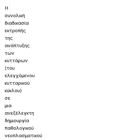
Η
συνολική
διαδικασία
εκτροπής
της
ανάπτυξης
των
κυττάρων
(του
ελεγχόμενου
κυτταρικού
κύκλου)
σε
μια
ανεξέλεγκτη
δημιουργία
παθολογικού
νεοπλασματικού