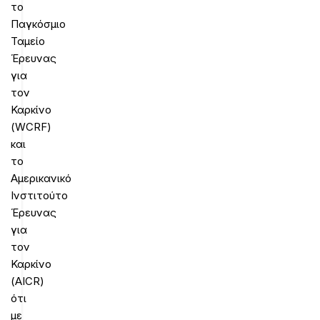
το
Παγκόσμιο
Ταμείο
Έρευνας
για
τον
Καρκίνο
(WCRF)
και
το
Αμερικανικό
Ινστιτούτο
Έρευνας
για
τον
Καρκίνο
(AICR)
ότι
με