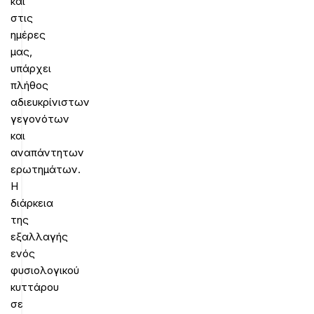
και
στις
ημέρες
μας,
υπάρχει
πλήθος
αδιευκρίνιστων
γεγονότων
και
αναπάντητων
ερωτημάτων.
Η
διάρκεια
της
εξαλλαγής
ενός
φυσιολογικού
κυττάρου
σε