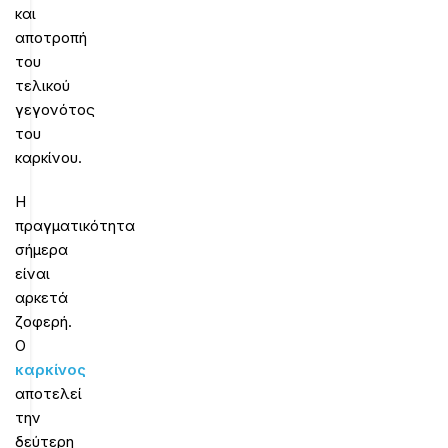
και
αποτροπή
του
τελικού
γεγονότος
του
καρκίνου.
Η
πραγματικότητα
σήμερα
είναι
αρκετά
ζοφερή.
Ο
καρκίνος
αποτελεί
την
δεύτερη