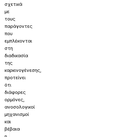
σχετικά
με
τους
παράγοντες
που
εμπλέκονται
στη
διαδικασία
της
καρκινογένεσης,
προτείνει
ότι
διάφορες
ορμόνες,
ανοσολογικοί
μηχανισμοί
και
βέβαια
η