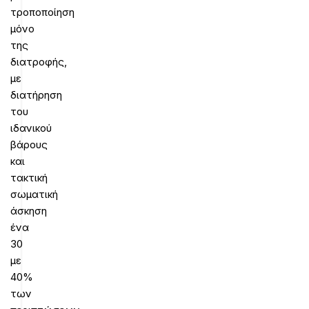
τροποποίηση
μόνο
της
διατροφής,
με
διατήρηση
του
ιδανικού
βάρους
και
τακτική
σωματική
άσκηση
ένα
30
με
40%
των