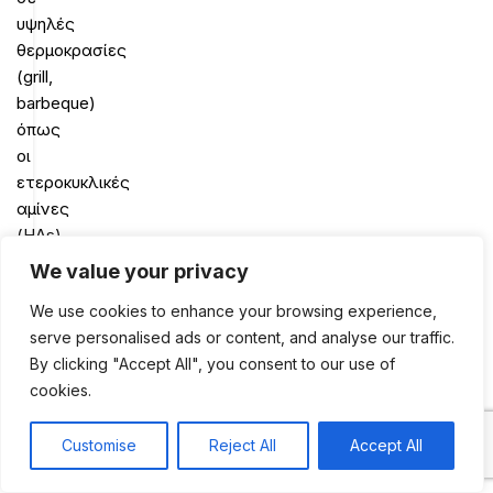
υψηλές
θερμοκρασίες
(grill,
barbeque)
όπως
οι
ετεροκυκλικές
αμίνες
(ΗΑs)
και
We value your privacy
οι
We use cookies to enhance your browsing experience,
πολυκυκλικοί
serve personalised ads or content, and analyse our traffic.
αρωματικοί
By clicking "Accept All", you consent to our use of
υδρογονάνθρακες
cookies.
(ΡΑΗs)
πιθανό
να
Customise
Reject All
Accept All
0
ενέχονται
Shop
Sidebar
My account
Cart