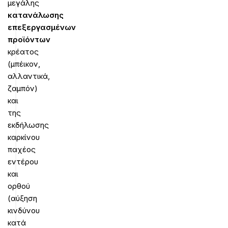
μεγάλης
κατανάλωσης
επεξεργασμένων
προϊόντων
κρέατος
(μπέικον,
αλλαντικά,
ζαμπόν)
και
της
εκδήλωσης
καρκίνου
παχέος
εντέρου
και
ορθού
(αύξηση
κινδύνου
κατά