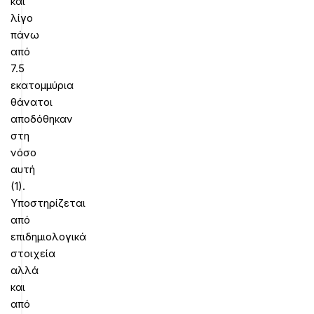
και
λίγο
πάνω
από
7.5
εκατομμύρια
θάνατοι
αποδόθηκαν
στη
νόσο
αυτή
(1).
Υποστηρίζεται
από
επιδημιολογικά
στοιχεία
αλλά
και
από