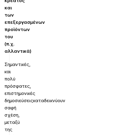
κρέατος
και
των
επεξεργασμένων
προϊόντων
του
(π.χ.
αλλαντικά)
Σημαντικές,
και
πολύ
πρόσφατες,
επιστημονικές
δημοσιεύσεις
καταδεικνύουν
σαφή
σχέση,
μεταξύ
της