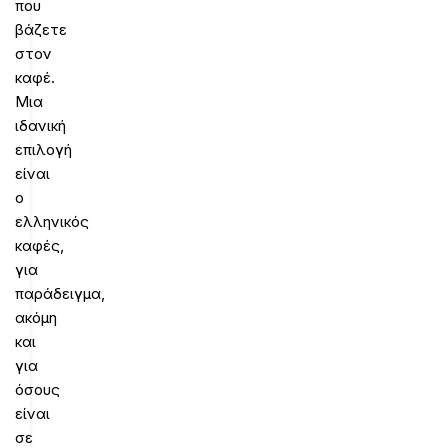
που
βάζετε
στον
καφέ.
Μια
ιδανική
επιλογή
είναι
ο
ελληνικός
καφές,
για
παράδειγμα,
ακόμη
και
για
όσους
είναι
σε