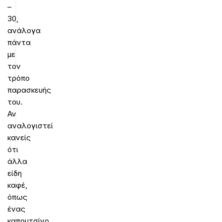
–
30,
ανάλογα
πάντα
με
τον
τρόπο
παρασκευής
του.
Αν
αναλογιστεί
κανείς
ότι
άλλα
είδη
καφέ,
όπως
ένας
καπουτσίνο