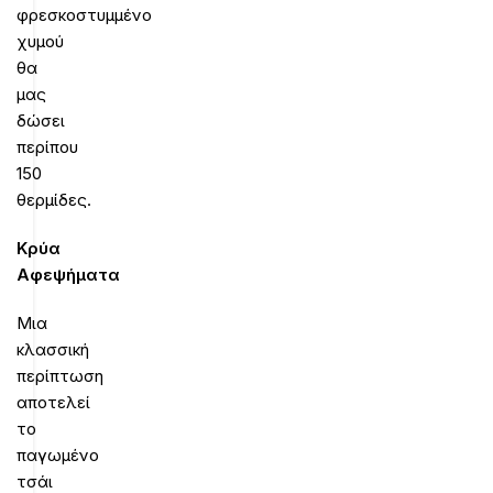
φρεσκοστυμμένο
χυμού
θα
μας
δώσει
περίπου
150
θερμίδες.
Κρύα
Αφεψήματα
Μια
κλασσική
περίπτωση
αποτελεί
το
παγωμένο
τσάι