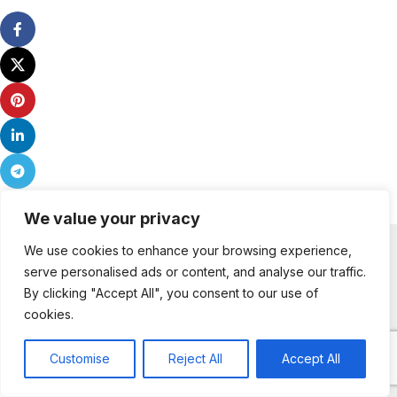
We value your privacy
Χρήσιμα
We use cookies to enhance your browsing experience,
serve personalised ads or content, and analyse our traffic.
Κατηγορίες Εκπομπών
By clicking "Accept All", you consent to our use of
cookies.
Diet TV
Customise
Reject All
Accept All
0
Shop
Sidebar
My account
Cart