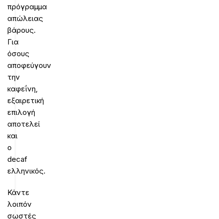
πρόγραμμα
απώλειας
βάρους.
Για
όσους
αποφεύγουν
την
καφεΐνη,
εξαιρετική
επιλογή
αποτελεί
και
ο
decaf
ελληνικός.
Κάντε
λοιπόν
σωστές