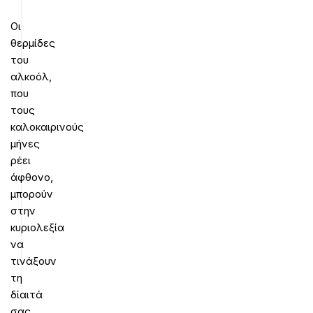
Οι
θερμίδες
του
αλκοόλ,
που
τους
καλοκαιρινούς
μήνες
ρέει
άφθονο,
μπορούν
στην
κυριολεξία
να
τινάξουν
τη
δίαιτά
σας