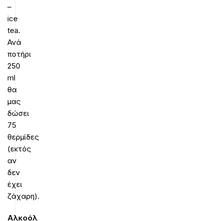
–
ice
tea.
Ανά
ποτήρι
250
ml
θα
μας
δώσει
75
θερμίδες
(εκτός
αν
δεν
έχει
ζάχαρη).
Αλκοόλ