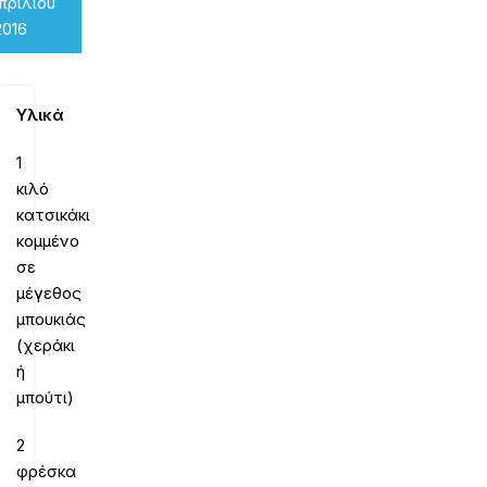
πριλίου
2016
Υλικά
1
κιλό
κατσικάκι
κομμένο
σε
μέγεθος
μπουκιάς
(χεράκι
ή
μπούτι)
2
φρέσκα