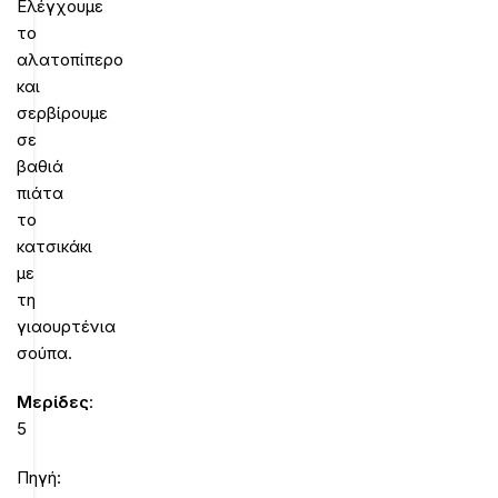
Ελέγχουμε
το
αλατοπίπερο
και
σερβίρουμε
σε
βαθιά
πιάτα
το
κατσικάκι
με
τη
γιαουρτένια
σούπα.
Mερίδες
:
5
Πηγή: