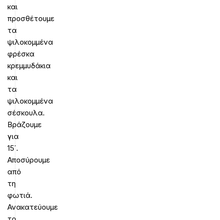
και
προσθέτουμε
τα
ψιλοκομμένα
φρέσκα
κρεμμυδάκια
και
τα
ψιλοκομμένα
σέσκουλα.
Βράζουμε
για
15΄.
Αποσύρουμε
από
τη
φωτιά.
Ανακατεύουμε
το