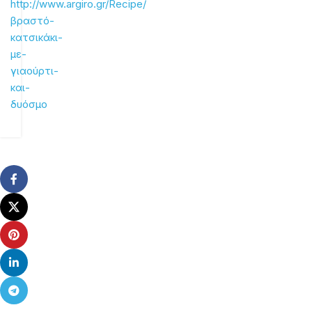
http://www.argiro.gr/Recipe/
βραστό-
κατσικάκι-
με-
γιαούρτι-
και-
δυόσμο