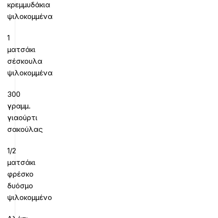
κρεμμυδάκια
ψιλοκομμένα
1
ματσάκι
σέσκουλα
ψιλοκομμένα
300
γραμμ.
γιαούρτι
σακούλας
1/2
ματσάκι
φρέσκο
δυόσμο
ψιλοκομμένο