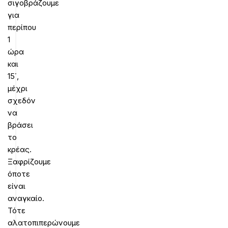
σιγοβράζουμε
για
περίπου
1
ώρα
και
15΄,
μέχρι
σχεδόν
να
βράσει
το
κρέας.
Ξαφρίζουμε
όποτε
είναι
αναγκαίο.
Τότε
αλατοπιπερώνουμε