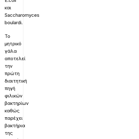
E.coli
και
Saccharomyces
boulardi.
Το
μητρικό
γάλα
αποτελεί
την
πρώτη
διαιτητική
πηγή
φιλικών
βακτηρίων
καθώς
παρέχει
βακτήρια
της