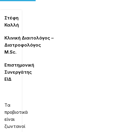
Στέφη
Καλλή
Κλινική
Διαιτολόγος
–
Διατροφολόγος
M
.
Sc
.
Επιστημονική
Συνεργάτης
ΕΙΔ
Tα
προβιοτικά
είναι
ζωντανοί