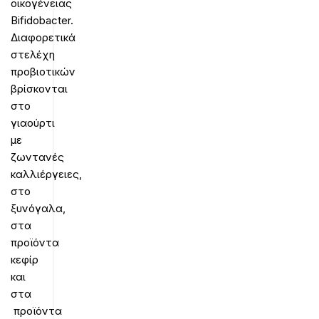
οικογένειας
Bifidobacter.
Διαφορετικά
στελέχη
προβιοτικών
βρίσκονται
στο
γιαούρτι
με
ζωντανές
καλλιέργειες,
στο
ξυνόγαλα,
στα
προϊόντα
κεφίρ
και
στα
προϊόντα