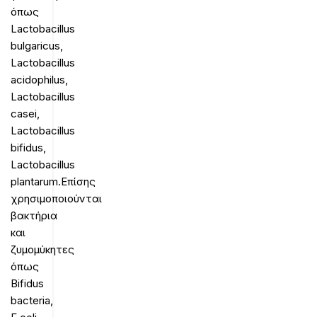
όπως
Lactobacillus
bulgaricus,
Lactobacillus
acidophilus,
Lactobacillus
casei,
Lactobacillus
bifidus,
Lactobacillus
plantarum.Επίσης
χρησιμοποιούνται
βακτήρια
και
ζυμομύκητες
όπως
Bifidus
bacteria,