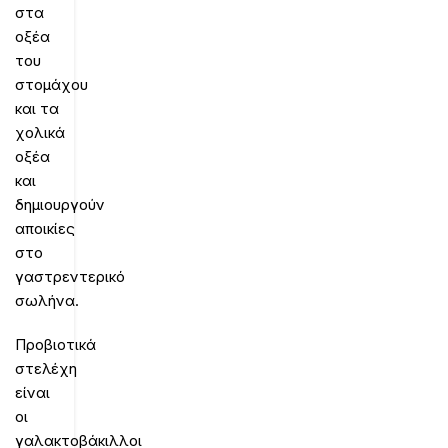
στα
οξέα
του
στομάχου
και τα
χολικά
οξέα
και
δημιουργούν
αποικίες
στο
γαστρεντερικό
σωλήνα.
Προβιοτικά
στελέχη
είναι
οι
γαλακτοβάκιλλοι