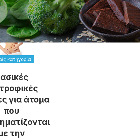
ίς κατηγορία
ασικές
τροφικές
ες για άτομα
που
ηματίζονται
με την