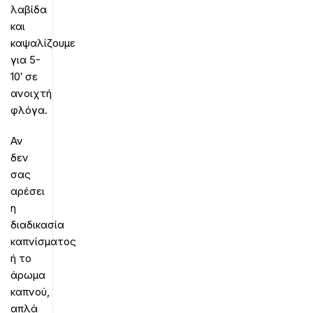
λαβίδα
και
καψαλίζουμε
για 5-
10′ σε
ανοιχτή
φλόγα.
Αν
δεν
σας
αρέσει
η
διαδικασία
καπνίσματος
ή το
άρωμα
καπνού,
απλά