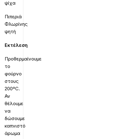
ψίχα
Πιπεριά
Φλωρίνης
ψητή
Εκτέλεση
Προθερμαίνουμε
το
φούρνο
στους
200ºC.
Αν
θέλουμε
να
δώσουμε
καπνιστό
άρωμα