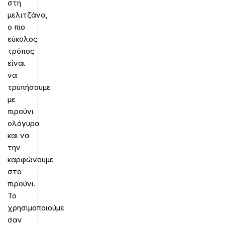
στη
μελιτζάνα,
ο πιο
εύκολος
τρόπος
είναι
να
τρυπήσουμε
με
πιρούνι
ολόγυρα
και να
την
καρφώνουμε
στο
πιρούνι.
Το
χρησιμοποιούμε
σαν