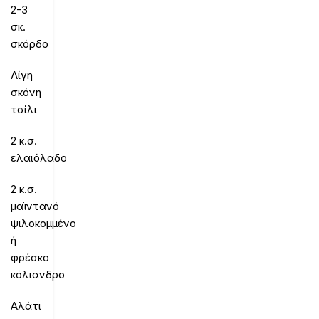
2-3
σκ.
σκόρδο
Λίγη
σκόνη
τσίλι
2 κ.σ.
ελαιόλαδο
2 κ.σ.
μαϊντανό
ψιλοκομμένο
ή
φρέσκο
κόλιανδρο
Αλάτι