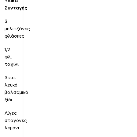
Υλικά
Συνταγής
3
μελιτζάνες
φλάσκες
1/2
φλ.
ταχίνι
3 κ.σ.
λευκό
βαλσαμικό
ξίδι
Λίγες
σταγόνες
λεμόνι