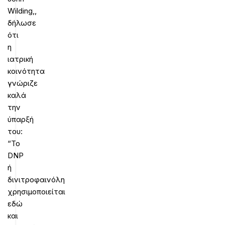
Wilding,,
δήλωσε
ότι
η
ιατρική
κοινότητα
γνώριζε
καλά
την
ύπαρξή
του:
“Το
DNP
ή
δινιτροφαινόλη
χρησιμοποιείται
εδώ
και