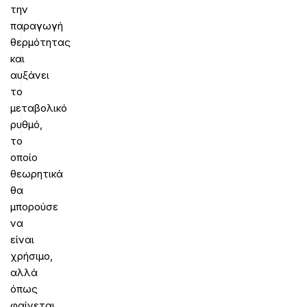
την
παραγωγή
θερμότητας
και
αυξάνει
το
μεταβολικό
ρυθμό,
το
οποίο
θεωρητικά
θα
μπορούσε
να
είναι
χρήσιμο,
αλλά
όπως
φαίνεται