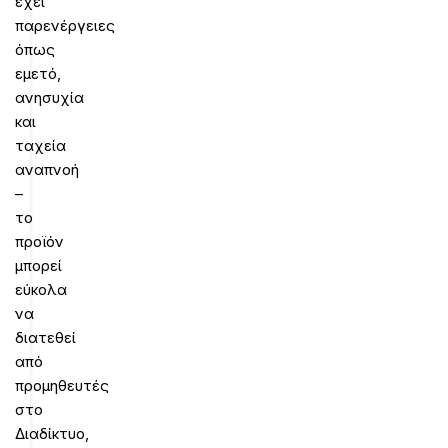
έχει
παρενέργειες
όπως
εμετό,
ανησυχία
και
ταχεία
αναπνοή
–
το
προϊόν
μπορεί
εύκολα
να
διατεθεί
από
προμηθευτές
στο
Διαδίκτυο,