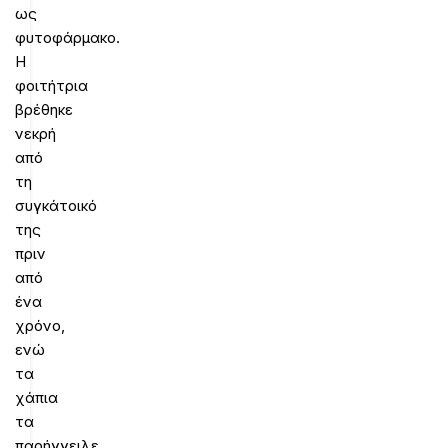
ως
φυτοφάρμακο.
Η
φοιτήτρια
βρέθηκε
νεκρή
από
τη
συγκάτοικό
της
πριν
από
ένα
χρόνο,
ενώ
τα
χάπια
τα
παρήγγειλε