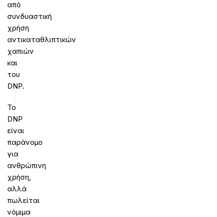
από
συνδυαστική
χρήση
αντικαταθλιπτικών
χαπιών
και
του
DNP.
Το
DNP
είναι
παράνομο
για
ανθρώπινη
χρήση,
αλλά
πωλείται
νόμιμα