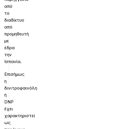
από
το
διαδίκτυο
από
προμηθευτή
με
έδρα
την
Ισπανία.
Επισήμως
η
δινιτροφαινόλη
ή
DNP
έχει
χαρακτηριστεί
ως