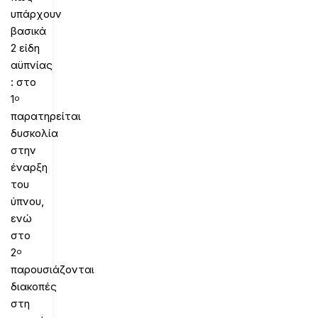
υπάρχουν
βασικά
2 είδη
αϋπνίας
: στο
1
ο
παρατηρείται
δυσκολία
στην
έναρξη
του
ύπνου,
ενώ
στο
2
ο
παρουσιάζονται
διακοπές
στη