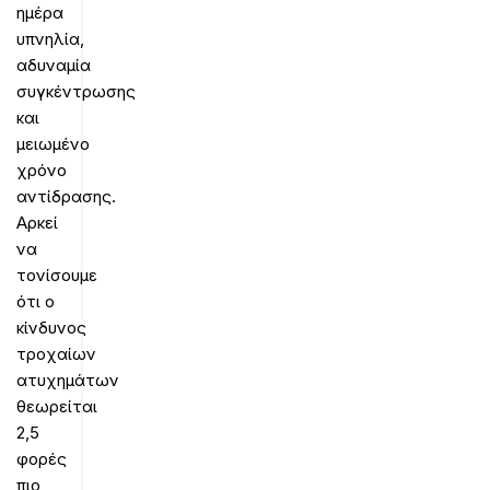
ημέρα
υπνηλία,
αδυναμία
συγκέντρωσης
και
μειωμένο
χρόνο
αντίδρασης.
Αρκεί
να
τονίσουμε
ότι ο
κίνδυνος
τροχαίων
ατυχημάτων
θεωρείται
2,5
φορές
πιο