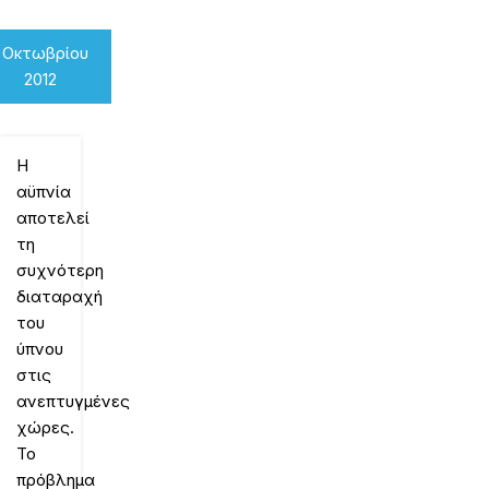
1 Οκτωβρίου
2012
Η
αϋπνία
αποτελεί
τη
συχνότερη
διαταραχή
του
ύπνου
στις
ανεπτυγμένες
χώρες.
Το
πρόβλημα