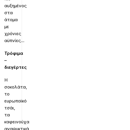
αυξημένος
στα
άτομα
με
χρόνιες
αϋπνίες…
Τρόφιμα
–
διεγέρτες
Η
σοκολάτα,
το
ευρωπαϊκό
τσάι,
τα
καφεινούχα
αναψυκτικά,