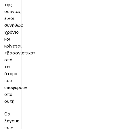
της
αϋπνίας
είναι
συνήθως
χρόνιο
και
κρίνεται
«βασανιστικό»
από
τα
άτομα
που
υποφέρουν
από
αυτή.
Θα
λέγαμε
πως