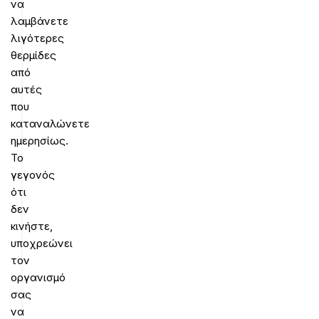
να
λαμβάνετε
λιγότερες
θερμίδες
από
αυτές
που
καταναλώνετε
ημερησίως.
Το
γεγονός
ότι
δεν
κινήστε,
υποχρεώνει
τον
οργανισμό
σας
να