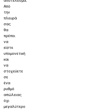
αποτέλεσμα.
Από
την
πλευρά
σας
θα
πρέπει
να
είστε
υπομονετική
και
να
στοχεύετε
σε
ένα
ρυθμό
απώλειας
όχι
μεγαλύτερο