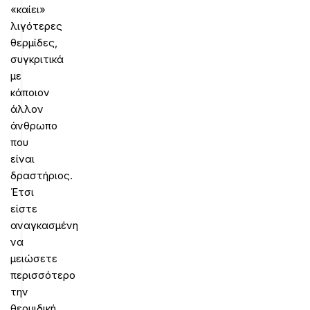
«καίει»
λιγότερες
θερμίδες,
συγκριτικά
με
κάποιον
άλλον
άνθρωπο
που
είναι
δραστήριος.
Έτσι
είστε
αναγκασμένη
να
μειώσετε
περισσότερο
την
θερμιδική