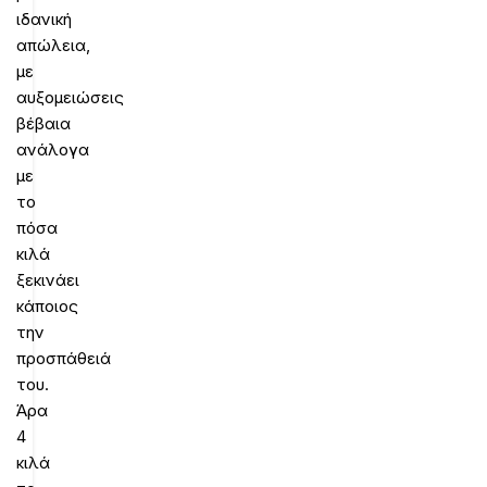
ιδανική
απώλεια,
με
αυξομειώσεις
βέβαια
ανάλογα
με
το
πόσα
κιλά
ξεκινάει
κάποιος
την
προσπάθειά
του.
Άρα
4
κιλά