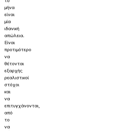
το
μήνα
είναι
μία
ιδανική
απώλεια.
Είναι
προτιμότερο
να
θέτονται
εξαρχής
ρεαλιστικοί
στόχοι
και
να
επιτυγχάνονται,
από
το
να