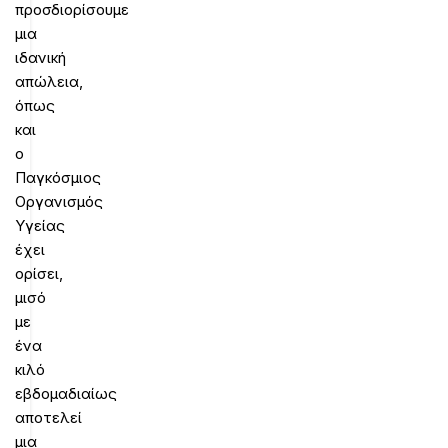
προσδιορίσουμε
μια
ιδανική
απώλεια,
όπως
και
ο
Παγκόσμιος
Οργανισμός
Υγείας
έχει
ορίσει,
μισό
με
ένα
κιλό
εβδομαδιαίως
αποτελεί
μια