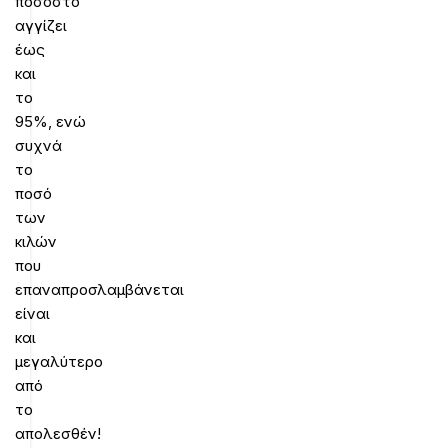
ποσοστό
αγγίζει
έως
και
το
95%, ενώ
συχνά
το
ποσό
των
κιλών
που
επαναπροσλαμβάνεται
είναι
και
μεγαλύτερο
από
το
απολεσθέν!