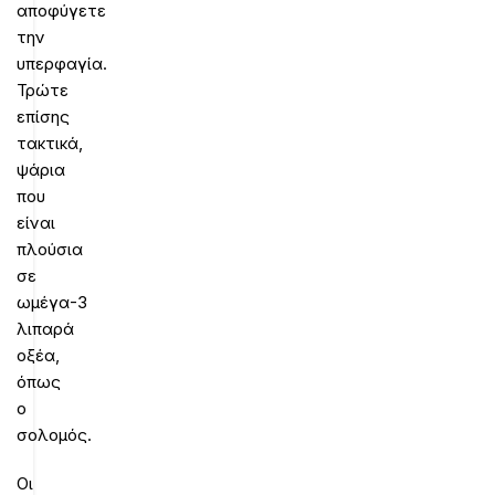
αποφύγετε
την
υπερφαγία.
Τρώτε
επίσης
τακτικά,
ψάρια
που
είναι
πλούσια
σε
ωμέγα-3
λιπαρά
οξέα,
όπως
ο
σολομός.
Οι