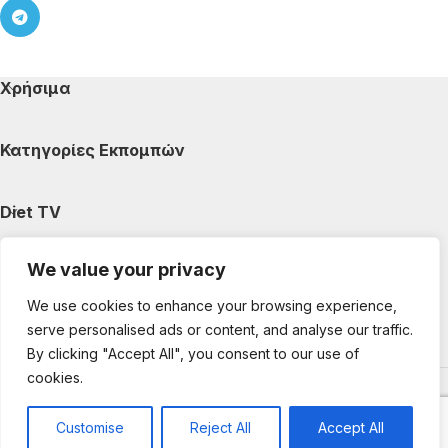
Χρήσιμα
Κατηγορίες Εκπομπών
Diet TV
We value your privacy
Κατηγορίες Άρθρων
We use cookies to enhance your browsing experience,
serve personalised ads or content, and analyse our traffic.
Ακολουθήστε μας
By clicking "Accept All", you consent to our use of
cookies.
Copyright © 2025 DietTV. All Rights Reserved.
Web Design &
development by web-idea.gr
Customise
Reject All
Accept All
0