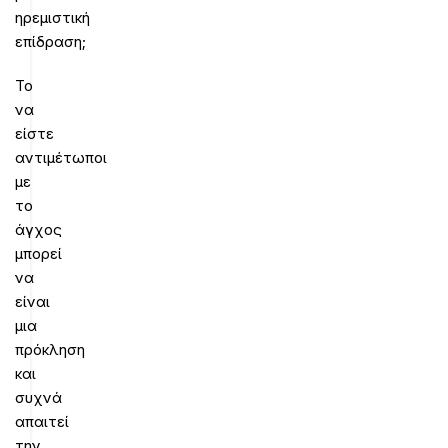
ηρεμιστική
επίδραση;
Το
να
είστε
αντιμέτωποι
με
το
άγχος
μπορεί
να
είναι
μια
πρόκληση
και
συχνά
απαιτεί
την