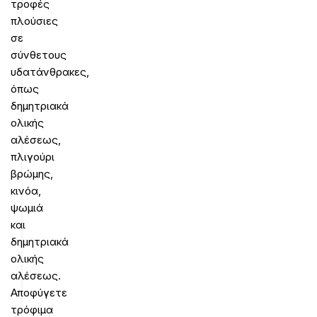
τροφές
πλούσιες
σε
σύνθετους
υδατάνθρακες,
όπως
δημητριακά
ολικής
αλέσεως,
πλιγούρι
βρώμης,
κινόα,
ψωμιά
και
δημητριακά
ολικής
αλέσεως.
Αποφύγετε
τρόφιμα