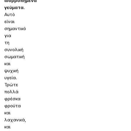
ισορροπημένα
γεύματα
.
Αυτό
είναι
σημαντικό
για
τη
συνολική
σωματική
και
ψυχική
υγεία.
Τρώτε
πολλά
φρέσκα
φρούτα
και
λαχανικά,
και