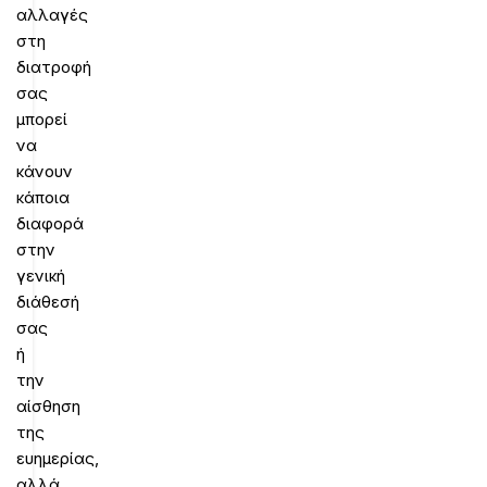
αλλαγές
στη
διατροφή
σας
μπορεί
να
κάνουν
κάποια
διαφορά
στην
γενική
διάθεσή
σας
ή
την
αίσθηση
της
ευημερίας,
αλλά