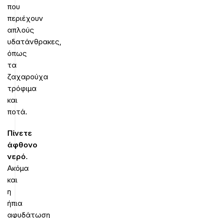
που
περιέχουν
απλούς
υδατάνθρακες,
όπως
τα
ζαχαρούχα
τρόφιμα
και
ποτά.
Πίνετε
άφθονο
νερό.
Ακόμα
και
η
ήπια
αφυδάτωση