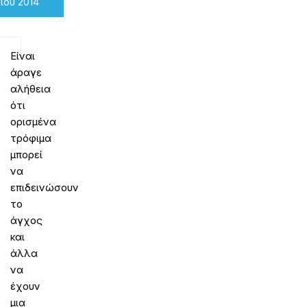
νίου 2014
Είναι
άραγε
αλήθεια
ότι
ορισμένα
τρόφιμα
μπορεί
να
επιδεινώσουν
το
άγχος
και
άλλα
να
έχουν
μια