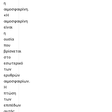
η
αιμοσφαιρίνη.
«Η
αιμοσφαιρίνη
είναι
η
ουσία
που
βρίσκεται
στο
εσωτερικό
των
ερυθρών
αιμοσφαιρίων.
Η
πτώση
των
επιπέδων
αυτής