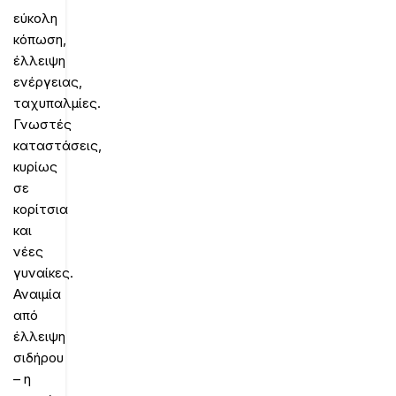
εύκολη
κόπωση,
έλλειψη
ενέργειας,
ταχυπαλμίες.
Γνωστές
καταστάσεις,
κυρίως
σε
κορίτσια
και
νέες
γυναίκες.
Αναιμία
από
έλλειψη
σιδήρου
– η