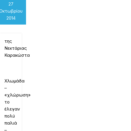
27
Οκτωβρίου
2014
της
Νεκτάριας
Καρακώστα
Χλωμάδα
–
«χλώρωση»
το
έλεγαν
πολύ
παλιά
–