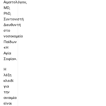
Αιματολόγου,
MD,
PhD,
Συντονιστή
Διευθυντή
στο
νοσοκομείο
Παίδων
«Η
Αγία
Σοφία».
Η
λέξη
κλειδί
για
την
αναιμία
είναι