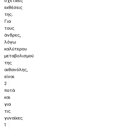
σχετικές
εκθέσεις
της.
Για
τους
άνδρες,
λόγω
καλύτερου
μεταβολισμού
της
αιθανόλης,
είναι
2
ποτά
και
για
τις
γυναίκες
1