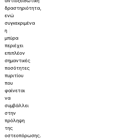
αντιοξειδωτική
δραστηριότητα,
ενώ
συγκεκριμένα
η
μπύρα
περιέχει
επιπλέον
σημαντικές
ποσότητες
πυριτίου
που
φαίνεται
να
συμβάλλει
στην
πρόληψη
της
οστεοπόρωσης.