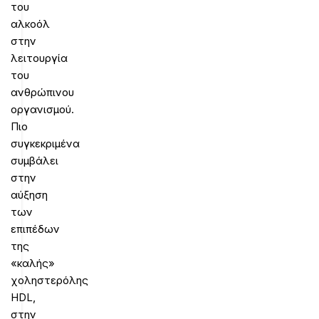
του
αλκοόλ
στην
λειτουργία
του
ανθρώπινου
οργανισμού.
Πιο
συγκεκριμένα
συμβάλει
στην
αύξηση
των
επιπέδων
της
«καλής»
χοληστερόλης
HDL,
στην