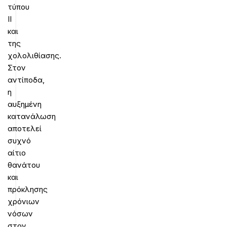
τύπου
ΙΙ
και
της
χολολιθίασης.
Στον
αντίποδα,
η
αυξημένη
κατανάλωση
αποτελεί
συχνό
αίτιο
θανάτου
και
πρόκλησης
χρόνιων
νόσων
στον