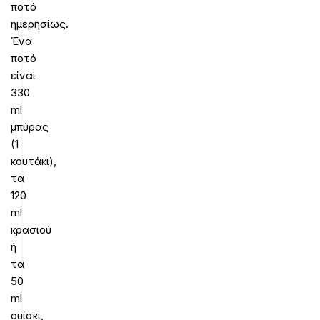
ποτό
ημερησίως.
Ένα
ποτό
είναι
330
ml
μπύρας
(1
κουτάκι),
τα
120
ml
κρασιού
ή
τα
50
ml
ουίσκι,