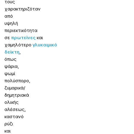
τους
χαρακτηριζόταν
από
υψηλή
περιεκτικότητα
σε
πρωτεϊνες
και
χαμηλότερο
γλυκαιμικό
δείκτη
,
όπως
ψάρια,
ψωμί
πολύσπορο,
ζυμαρικά/
δημητριακά
ολικής
αλέσεως,
καστανό
ρύζι
και