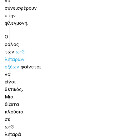
να
συνεισφέρουν
στην
φλεγμονή.
Ο
ρόλος
των
ω-3
λιπαρών
οξέων
φαίνεται
να
είναι
θετικός.
Μια
δίαιτα
πλούσια
σε
ω-3
λιπαρά