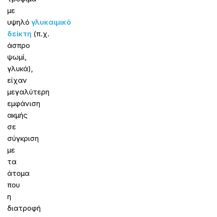
με
υψηλό
γλυκαιμικό
δείκτη
(π.χ.
άσπρο
ψωμί,
γλυκά),
είχαν
μεγαλύτερη
εμφάνιση
ακμής
σε
σύγκριση
με
τα
άτομα
που
η
διατροφή