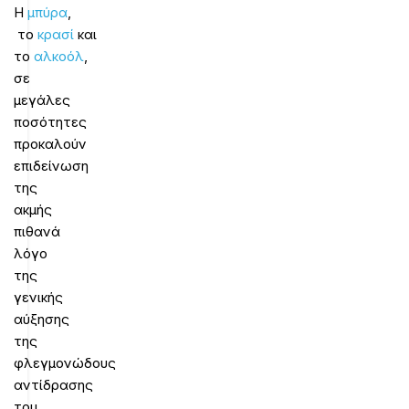
Η
μπύρα
,
το
κρασί
και
το
αλκοόλ
,
σε
μεγάλες
ποσότητες
προκαλούν
επιδείνωση
της
ακμής
πιθανά
λόγο
της
γενικής
αύξησης
της
φλεγμονώδους
αντίδρασης
του