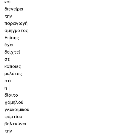
και
διεγείρει
την
παραγωγή
σμήγματος.
Επίσης
έχει
δειχτεί
σε
κάποιες
μελέτες
ότι
η
δίαιτα
χαμηλού
γλυκαιμικού
φορτίου
βελτιώνει
την