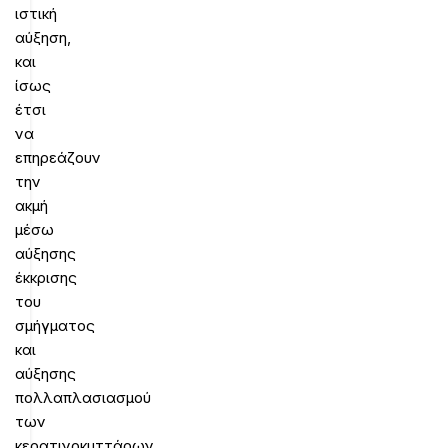
ιστική
αύξηση,
και
ίσως
έτσι
να
επηρεάζουν
την
ακμή
μέσω
αύξησης
έκκρισης
του
σμήγματος
και
αύξησης
πολλαπλασιασμού
των
κερατινοκυττάρων.