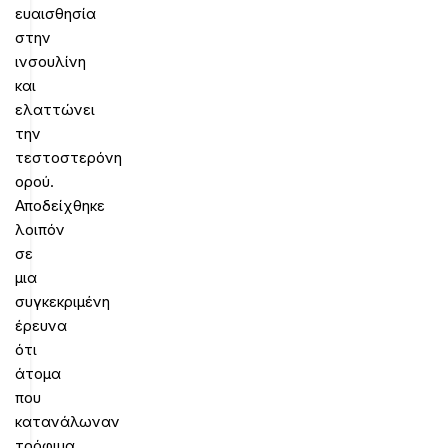
ευαισθησία
στην
ινσουλίνη
και
ελαττώνει
την
τεστοστερόνη
ορού.
Αποδείχθηκε
λοιπόν
σε
μια
συγκεκριμένη
έρευνα
ότι
άτομα
που
κατανάλωναν
τρόφιμα