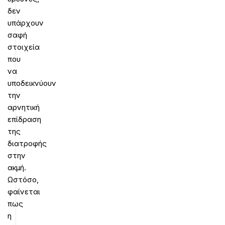
δεν
υπάρχουν
σαφή
στοιχεία
που
να
υποδεικνύουν
την
αρνητική
επίδραση
της
διατροφής
στην
ακμή.
Ωστόσο,
φαίνεται
πως
η