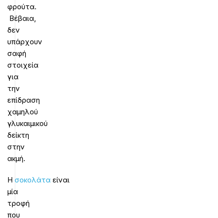
φρούτα.
Βέβαια,
δεν
υπάρχουν
σαφή
στοιχεία
για
την
επίδραση
χαμηλού
γλυκαιμικού
δείκτη
στην
ακμή.
Η
σοκολάτα
είναι
μία
τροφή
που