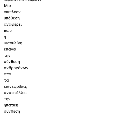
Μια
επιπλέον
υπόθεση
αναφέρει
πως
η
ινσουλίνη
επάγει
την
σύνθεση
ανδρογόνων
από
τα
επινεφρίδια,
αναστέλλει
την
ηπατική
σύνθεση