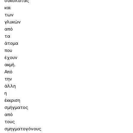
σοκολάτας
και
των
γλυκών
από
τα
άτομα
που
έχουν
ακμή.
Από
την
άλλη
η
έκκριση
σμήγματος
από
τους
σμηγματογόνους