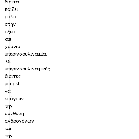
δίαιτα
παίζει
ρόλο
στην
οξεία
και
χρόνια
υπερινσουλιναιμία.
Οι
υπερινσουλιναιμικές
δίαιτες
μπορεί
να
επάγουν
την
σύνθεση
ανδρογόνων
και
την