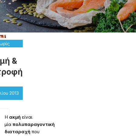
ωρίς
ηγορία
μή &
τροφή
λίου 2013
Η
ακμή
είναι
μία
πολυπαραγοντική
διαταραχή
που