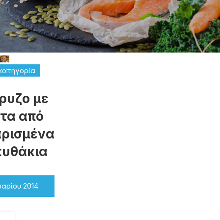
κατηγορία
ρυζο με
τα από
αρισμένα
κυθάκια
υαρίου 2014