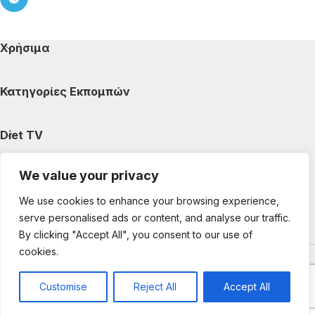
Χρήσιμα
Κατηγορίες Εκπομπών
Diet TV
We value your privacy
Κατηγορίες Άρθρων
We use cookies to enhance your browsing experience,
serve personalised ads or content, and analyse our traffic.
Ακολουθήστε μας
By clicking "Accept All", you consent to our use of
cookies.
Copyright © 2025 DietTV. All Rights Reserved.
Web Design &
development by web-idea.gr
Customise
Reject All
Accept All
0
Shop
Sidebar
My account
Cart