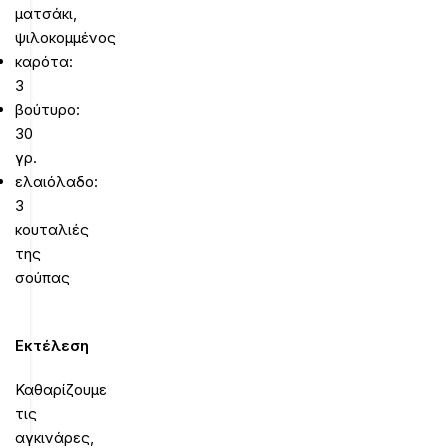
ματσάκι,
ψιλοκομμένος
καρότα:
3
βούτυρο:
30
γρ.
ελαιόλαδο:
3
κουταλιές
της
σούπας
Εκτέλεση
Καθαρίζουμε
τις
αγκινάρες,