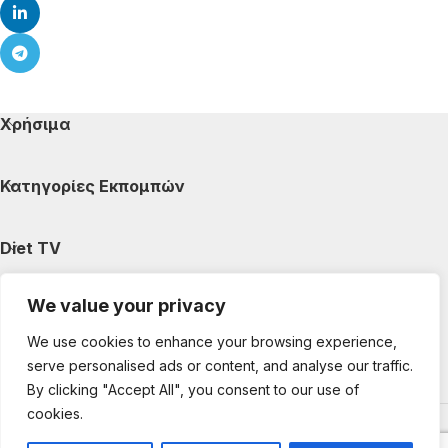
Χρήσιμα
Κατηγορίες Εκπομπών
Diet TV
We value your privacy
Κατηγορίες Άρθρων
We use cookies to enhance your browsing experience,
serve personalised ads or content, and analyse our traffic.
Ακολουθήστε μας
By clicking "Accept All", you consent to our use of
cookies.
Copyright © 2025 DietTV. All Rights Reserved.
Web Design &
development by web-idea.gr