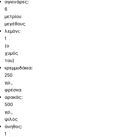
αγκινάρες:
6
μετρίου
μεγέθους
λεμόνι:
1
(ο
χυμός
του)
κρεμμυδάκια:
250
γρ.,
φρέσκα
αρακάς:
500
γρ.,
ψιλός
άνηθος:
1