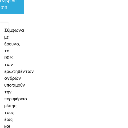
κτωβρίου
2013
Σύμφωνα
με
έρευνα,
το
90%
των
ερωτηθέντων
ανδρών
υποτιμούν
την
περιφέρεια
μέσης
τους
έως
και