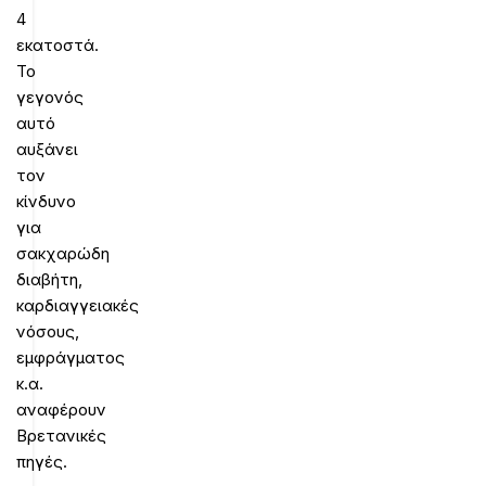
4
εκατοστά.
Το
γεγονός
αυτό
αυξάνει
τον
κίνδυνο
για
σακχαρώδη
διαβήτη,
καρδιαγγειακές
νόσους,
εμφράγματος
κ.α.
αναφέρουν
Βρετανικές
πηγές.