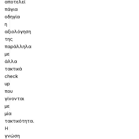
αποτελεί
πάγια
οδηγία
η
αξιολόγηση
της
παράλληλα
με
άλλα
τακτικά
check
up
που
γίνονται
με
μία
τακτικότητα.
Η
γνώση