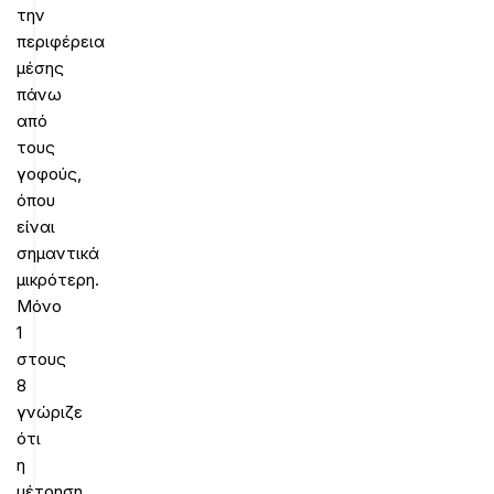
την
περιφέρεια
μέσης
πάνω
από
τους
γοφούς,
όπου
είναι
σημαντικά
μικρότερη.
Μόνο
1
στους
8
γνώριζε
ότι
η
μέτρηση