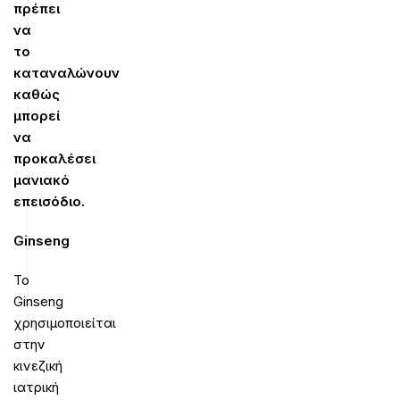
πρέπει
να
το
καταναλώνουν
καθώς
μπορεί
να
προκαλέσει
μανιακό
επεισόδιο.
Ginseng
Το
Ginseng
χρησιμοποιείται
στην
κινεζική
ιατρική