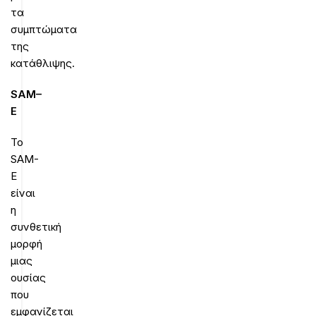
τα
συμπτώματα
της
κατάθλιψης.
SAM
–
E
Το
SAM-
E
είναι
η
συνθετική
μορφή
μιας
ουσίας
που
εμφανίζεται