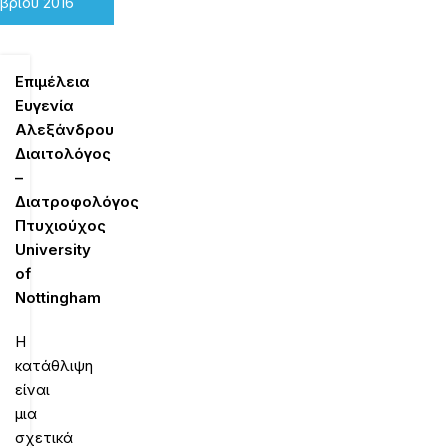
βρίου 2016
Επιμέλεια
Ευγενία
Αλεξάνδρου
Διαιτολόγος
–
Διατροφολόγος
Πτυχιούχος
University
of
Nottingham
Η
κατάθλιψη
είναι
μια
σχετικά