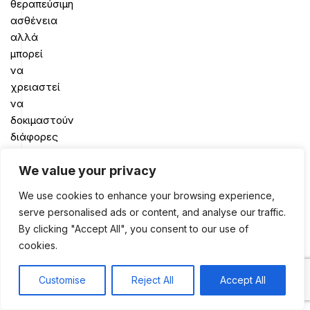
θεραπεύσιμη
ασθένεια
αλλά
μπορεί
να
χρειαστεί
να
δοκιμαστούν
διάφορες
θεραπευτικές
αγωγές
We value your privacy
για
We use cookies to enhance your browsing experience,
να
serve personalised ads or content, and analyse our traffic.
βρεθεί
By clicking "Accept All", you consent to our use of
η
cookies.
καλύτερη
μέθοδο
Customise
Reject All
Accept All
0
θεραπείας.
Shop
Sidebar
My account
Cart