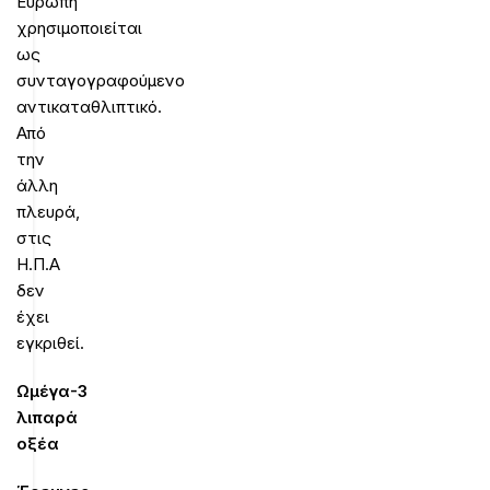
Ευρώπη
χρησιμοποιείται
ως
συνταγογραφούμενο
αντικαταθλιπτικό.
Από
την
άλλη
πλευρά,
στις
Η.Π.Α
δεν
έχει
εγκριθεί.
Ωμέγα-3
λιπαρά
οξέα