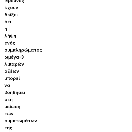
Έρευνες
έχουν
δείξει
ότι
η
λήψη
ενός
συμπληρώματος
ωμέγα-3
λιπαρών
οξέων
μπορεί
να
βοηθήσει
στη
μείωση
των
συμπτωμάτων
της