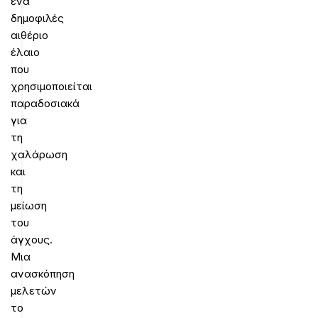
ένα
δημοφιλές
αιθέριο
έλαιο
που
χρησιμοποιείται
παραδοσιακά
για
τη
χαλάρωση
και
τη
μείωση
του
άγχους.
Μια
ανασκόπηση
μελετών
το