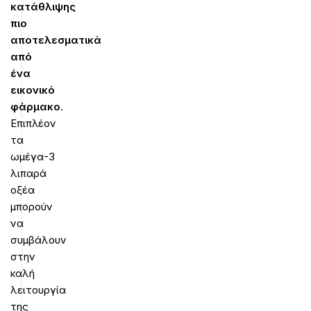
κατάθλιψης
πιο
αποτελεσματικά
από
ένα
εικονικό
φάρμακο
.
Επιπλέον
τα
ωμέγα-3
λιπαρά
οξέα
μπορούν
να
συμβάλουν
στην
καλή
λειτουργία
της