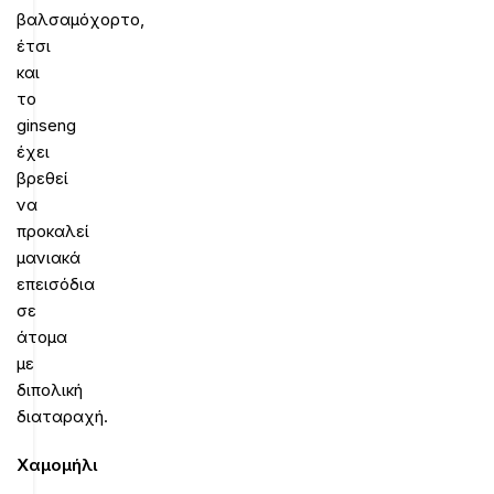
βαλσαμόχορτο,
έτσι
και
το
ginseng
έχει
βρεθεί
να
προκαλεί
μανιακά
επεισόδια
σε
άτομα
με
διπολική
διαταραχή.
Χαμομήλι