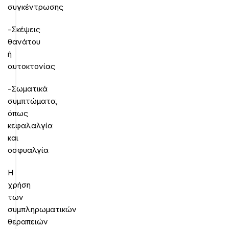
συγκέντρωσης
-Σκέψεις
θανάτου
ή
αυτοκτονίας
-Σωματικά
συμπτώματα,
όπως
κεφαλαλγία
και
οσφυαλγία
Η
χρήση
των
συμπληρωματικών
θεραπειών