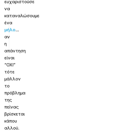
ευχαριστούσε
να
καταναλώσουμε
ένα
μήλο
…
αν
η
απάντηση
είναι
“ΟΧΙ”
τότε
μάλλον
το
πρόβλημα
της
πείνας
βρίσκεται
κάπου
αλλού.