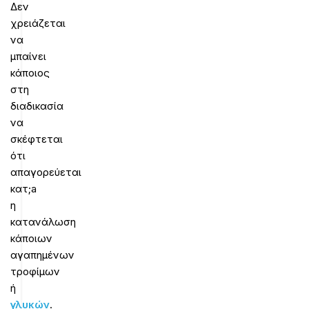
Δεν
χρειάζεται
να
μπαίνει
κάποιος
στη
διαδικασία
να
σκέφτεται
ότι
απαγορεύεται
κατ;a
η
κατανάλωση
κάποιων
αγαπημένων
τροφίμων
ή
γλυκών
.