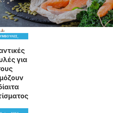
,
ΣΥΜΒΟΥΛΈΣ
,
 ΚΑΙ ΝΈΑ
αντικές
& ΑΔΥΝΆΤΙΣΜΑ
υλές για
σους
μόζουν
δίαιτα
τίσματος