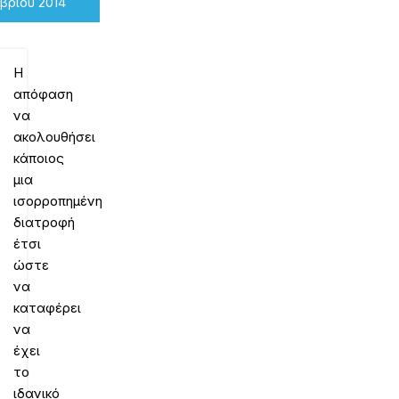
βρίου 2014
Η
απόφαση
να
ακολουθήσει
κάποιος
μια
ισορροπημένη
διατροφή
έτσι
ώστε
να
καταφέρει
να
έχει
το
ιδανικό