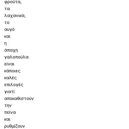
φρούτα,
τα
λαχανικά,
το
αυγό
και
η
άπαχη
γαλοπούλα
είναι
κάποιες
καλές
επιλογές
γιατί
αποκαθιστούν
την
πείνα
και
ρυθμίζουν