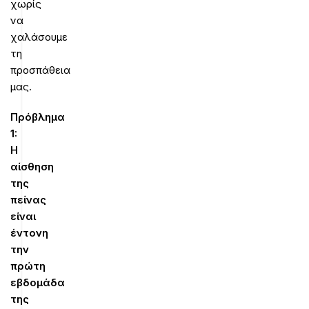
χωρίς
να
χαλάσουμε
τη
προσπάθεια
μας.
Πρόβλημα
1:
Η
αίσθηση
της
πείνας
είναι
έντονη
την
πρώτη
εβδομάδα
της