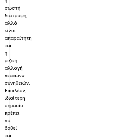
η
σωστή
διατροφή,
αλλά
είναι
απαραίτητη
και
η
ριζική
αλλαγή
«κακών»
συνηθειών.
Επιπλέον,
ιδιαίτερη
σημασία
πρέπει
να
δοθεί
και