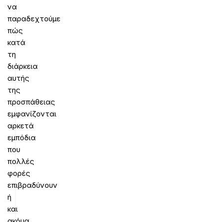
να
παραδεχτούμε
πώς
κατά
τη
διάρκεια
αυτής
της
προσπάθειας
εμφανίζονται
αρκετά
εμπόδια
που
πολλές
φορές
επιβραδύνουν
ή
και
ακόμα