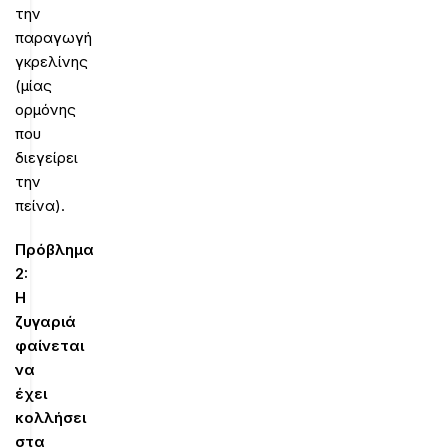
την
παραγωγή
γκρελίνης
(μίας
ορμόνης
που
διεγείρει
την
πείνα).
Πρόβλημα
2:
Η
ζυγαριά
φαίνεται
να
έχει
κολλήσει
στα