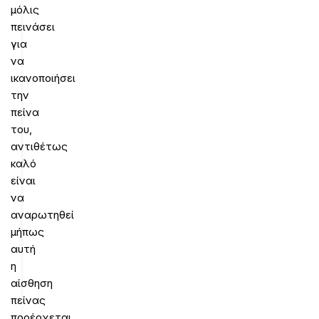
μόλις
πεινάσει
για
να
ικανοποιήσει
την
πείνα
του,
αντιθέτως
καλό
είναι
να
αναρωτηθεί
μήπως
αυτή
η
αίσθηση
πείνας
προέρχεται