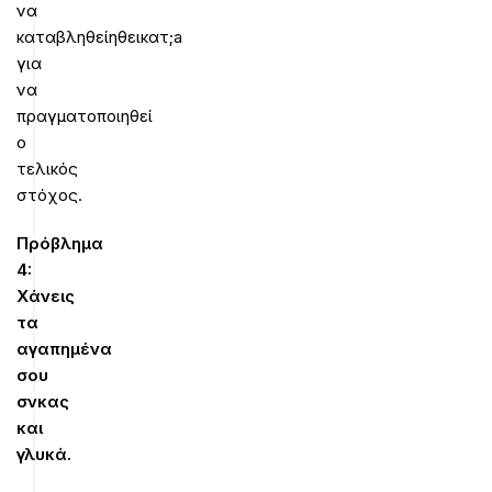
να
καταβληθείηθεικατ;a
για
να
πραγματοποιηθεί
ο
τελικός
στόχος.
Πρόβλημα
4:
Χάνεις
τα
αγαπημένα
σου
σνκας
και
γλυκά.