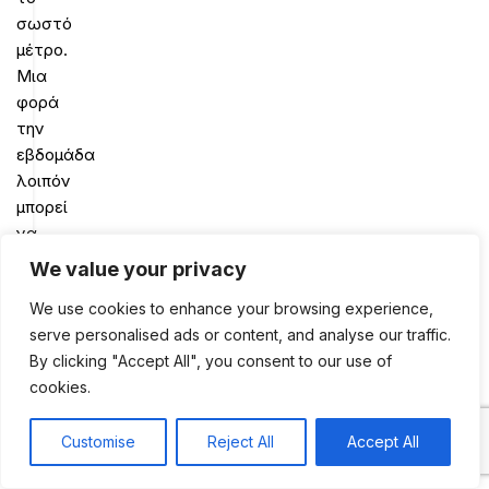
σωστό
μέτρο.
Μια
φορά
την
εβδομάδα
λοιπόν
μπορεί
να
καθιερώνεται
We value your privacy
ένα
We use cookies to enhance your browsing experience,
ελεύθερο
serve personalised ads or content, and analyse our traffic.
γεύμα
By clicking "Accept All", you consent to our use of
που
cookies.
θα
καταναλώνεται
κάποιο
Customise
Reject All
Accept All
0
φαγητό
Shop
Sidebar
My account
Cart