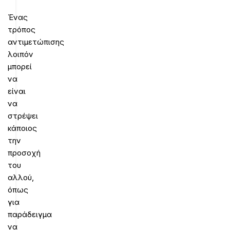
Ένας
τρόπος
αντιμετώπισης
λοιπόν
μπορεί
να
είναι
να
στρέψει
κάποιος
την
προσοχή
του
αλλού,
όπως
για
παράδειγμα
να