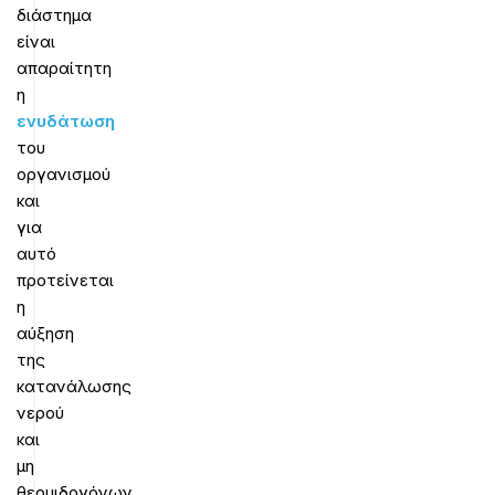
διάστημα
είναι
απαραίτητη
η
ενυδάτωση
του
οργανισμού
και
για
αυτό
προτείνεται
η
αύξηση
της
κατανάλωσης
νερού
και
μη
θερμιδογόνων