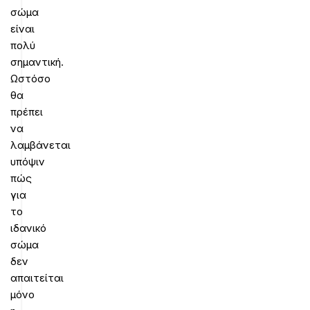
σώμα
είναι
πολύ
σημαντική.
Ωστόσο
θα
πρέπει
να
λαμβάνεται
υπόψιν
πώς
για
το
ιδανικό
σώμα
δεν
απαιτείται
μόνο