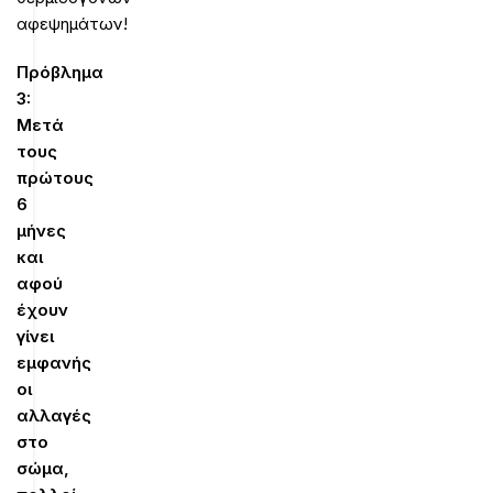
αφεψημάτων!
Πρόβλημα
3:
Μετά
τους
πρώτους
6
μήνες
και
αφού
έχουν
γίνει
εμφανής
οι
αλλαγές
στο
σώμα,