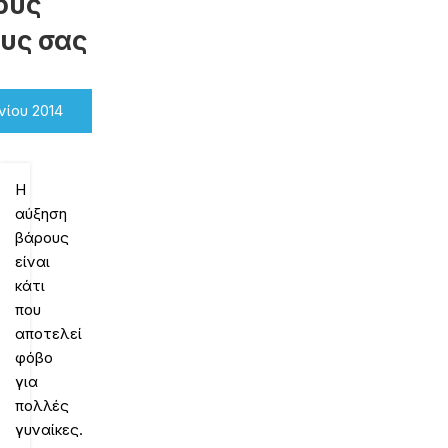
ους
υς σας
νίου 2014
Η
αύξηση
βάρους
είναι
κάτι
που
αποτελεί
φόβο
για
πολλές
γυναίκες.