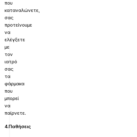
που
καταναλώνετε,
σας
προτείνουμε
να
ελέγξετε
με
τον
ιατρό
σας
τα
φάρμακα
που
μπορεί
να
παίρνετε.
4.Παθήσεις