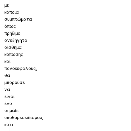
με
κάποια
συμπτώματα
όπως
πρήξιμο,
ανεξήγητο
αίσθημα
κόπωσης
και
πονοκεφάλους,
θα
μπορούσε
να
είναι
ένα
σημάδι
υποθυρεοειδισμού,
κάτι