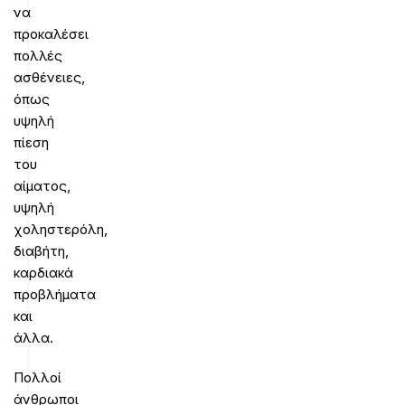
να
προκαλέσει
πολλές
ασθένειες,
όπως
υψηλή
πίεση
του
αίματος,
υψηλή
χοληστερόλη,
διαβήτη,
καρδιακά
προβλήματα
και
άλλα.
Πολλοί
άνθρωποι