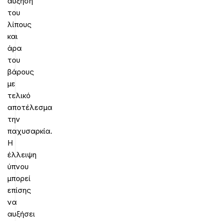
αύξηση
του
λίπους
και
άρα
του
βάρους
με
τελικό
αποτέλεσμα
την
παχυσαρκία.
Η
έλλειψη
ύπνου
μπορεί
επίσης
να
αυξήσει