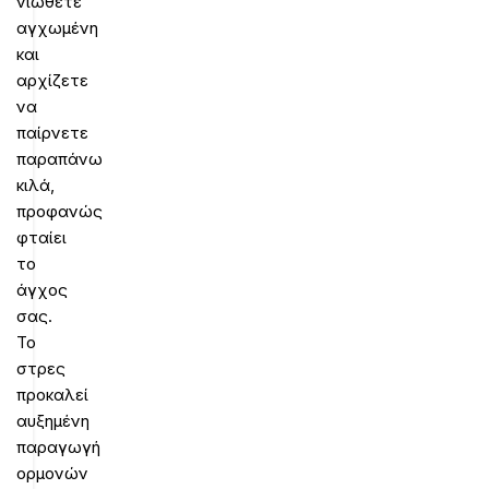
νιώθετε
αγχωμένη
και
αρχίζετε
να
παίρνετε
παραπάνω
κιλά,
προφανώς
φταίει
το
άγχος
σας.
Το
στρες
προκαλεί
αυξημένη
παραγωγή
ορμονών