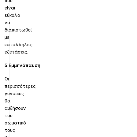
που
είναι
εύκολο
να
διαπιστωθεί
με
κατάλληλες
εξετάσεις.
5.Εμμηνόπαυση
Οι
περισσότερες
γυναίκες
θα
αυξήσουν
του
σωματικό
τους