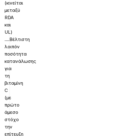
(κινείται
μεταξύ
RDA
και
UL)
….Βέλτιστη
λοιπόν
ποσότητα
κατανάλωσης
για
τη
βιταμίνη
C
(με
πρώτο
άμεσο
στόχο
την
επίτευξη