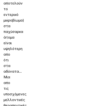
αποτελούν
το
εντερικό
μικροβίωμα)
στα
παχύσαρκα
άτομα
είναι
υψηλότερη
απο
ότι
στα
αδύνατα…
Μια
απο
τις
υποσχόμενες
μελλοντικές
θεραπευτικές