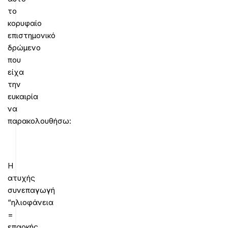
το
κορυφαίο
επιστημονικό
δρώμενο
που
είχα
την
ευκαιρία
να
παρακολουθήσω:
Η
ατυχής
συνεπαγωγή
“ηλιοφάνεια
=
επαρκής