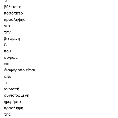
τη
βέλτιστη
ποσότητα
πρόσληψης
για
την
βιταμίνη
C
που
σαφώς
και
διαφοροποιείται
απο
τη
γνωστή
συνιστώμενη
ημερήσια
πρόσληψη
της