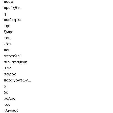
πόσο
προήχθει
η
ποιότητα
της
ζωής
του,
κάτι
που
αποτελεί
συνισταμένη
μιας
σειράς
παραγόντων…
ο
δε
ρόλος
του
κλινικού