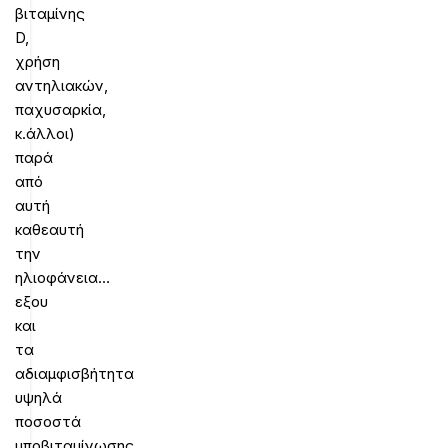
βιταμίνης
D,
χρήση
αντηλιακών,
παχυσαρκία,
κ.άλλοι)
παρά
από
αυτή
καθεαυτή
την
ηλιοφάνεια…
εξου
και
τα
αδιαμφισβήτητα
υψηλά
ποσοστά
υποβιταμίνωσης