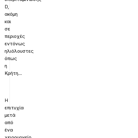
D,
ακόμη
και
σε
περιοχές
εντόνως
ηλιόλουστες
όπως
η
Κρήτη…
Η
επιτυχία
μετά
από
ένα
χειρουργείο