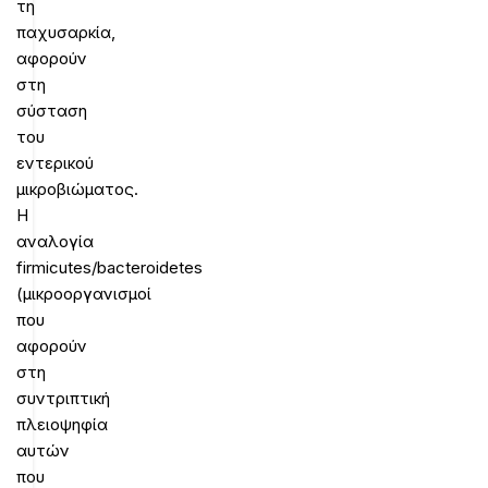
τη
παχυσαρκία,
αφορούν
στη
σύσταση
του
εντερικού
μικροβιώματος.
Η
αναλογία
firmicutes/bacteroidetes
(μικροοργανισμοί
που
αφορούν
στη
συντριπτική
πλειοψηφία
αυτών
που