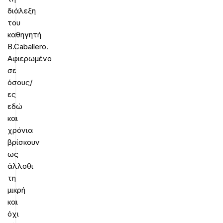
διάλεξη
του
καθηγητή
B.Caballero.
Αφιερωμένο
σε
όσους/
ες
εδώ
και
χρόνια
βρίσκουν
ως
άλλοθι
τη
μικρή
και
όχι