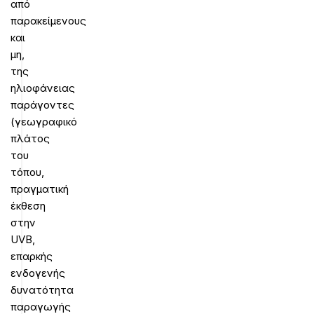
από
παρακείμενους
και
μη,
της
ηλιοφάνειας
παράγοντες
(γεωγραφικό
πλάτος
του
τόπου,
πραγματική
έκθεση
στην
UVB,
επαρκής
ενδογενής
δυνατότητα
παραγωγής