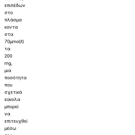
επιπέδων
στο
πλάσμα
κοντα
στα
70μmol/l)
τα
200
mg,
μια
ποσότητα
που
σχετικά
εύκολα
μπορεί
να
επιτευχθεί
μέσω